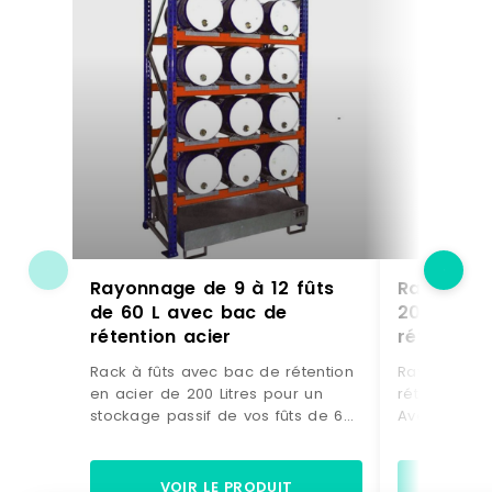
Rayonnage de 9 à 12 fûts
Rayonnage
de 60 L avec bac de
200 L av
rétention acier
rétention 
Rack à fûts avec bac de rétention
Rayonnage à
en acier de 200 Litres pour un
rétention en
stockage passif de vos fûts de 60
Avec ce ray
Litres. Avec ce rayonnage de
pour fûts, v
rétention, vous stockez sur 3 ou 4
niveaux, 4 à
niveaux, 9 à 12 fûts de 200 litres en
position co
VOIR LE PRODUIT
VO