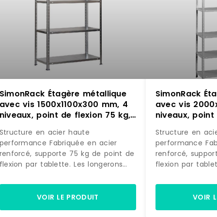
SimonRack Étagère métallique
SimonRack Éta
avec vis 1500x1100x300 mm, 4
avec vis 2000
niveaux, point de flexion 75 kg,
niveaux, point 
Galvanisé – Advantage – métal
Gris – Advant
Structure en acier haute
Structure en aci
8425437129834
842543712994
performance Fabriquée en acier
performance Fabriquée en acier
renforcé, supporte 75 kg de point de
renforcé, suppor
flexion par tablette. Les longerons
flexion par table
travaillent en élasticité contrôlée,
travaillent en éla
retrouvant leur forme après
retrouvant leur 
déchargement. Charge testée et
déchargement. C
VOIR LE PRODUIT
VOIR 
vérifiée.Grand espace de rangement
vérifiée.Grand 