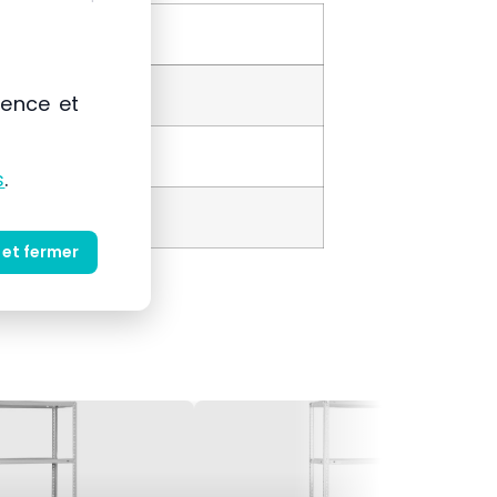
ience et
s
.
 et fermer