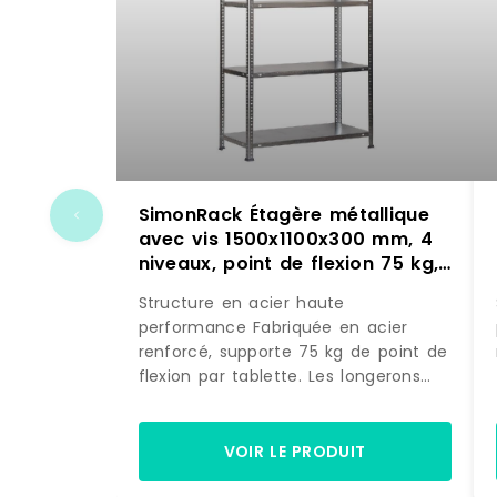
SimonRack Étagère métallique
avec vis 1500x1100x300 mm, 4
niveaux, point de flexion 75 kg,
Galvanisé – Advantage – métal
Structure en acier haute
8425437129834
performance Fabriquée en acier
renforcé, supporte 75 kg de point de
flexion par tablette. Les longerons
travaillent en élasticité contrôlée,
retrouvant leur forme après
déchargement. Charge testée et
VOIR LE PRODUIT
vérifiée.Grand espace de rangement