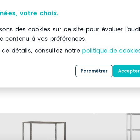
Caractéristiques du matériel
nées, votre choix.
Rouleau
isons des cookies sur ce site pour évaluer l'aud
le contenu à vos préférences.
45 pieds
 de détails, consultez notre
politique de cookie
Acier
Paramétrer
Accepter