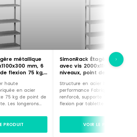
gère métallique
SimonRack Étagère métalliqu
x1100x300 mm, 6
avec vis 2000x1100x300 mm,
de flexion 75 kg,
niveaux, point de flexion 75 
age – métal
Gris – Advantage – métal
er haute
Structure en acier haute
0
8425437129940
performance Fabriquée en acier
te 75 kg de point de
renforcé, supporte 75 kg de poin
tte. Les longerons
flexion par tablette. Les longeron
sticité contrôlée,
travaillent en élasticité contrôlée,
forme après
retrouvant leur forme après
harge testée et
déchargement. Charge testée et
LE PRODUIT
VOIR LE PRODUIT
espace de rangement
vérifiée.Grand espace de rangem