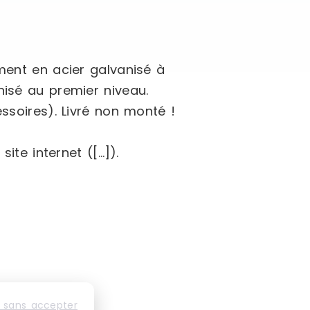
ement en acier galvanisé à
nisé au premier niveau.
ssoires). Livré non monté !
ite internet ([…]).
 sans accepter