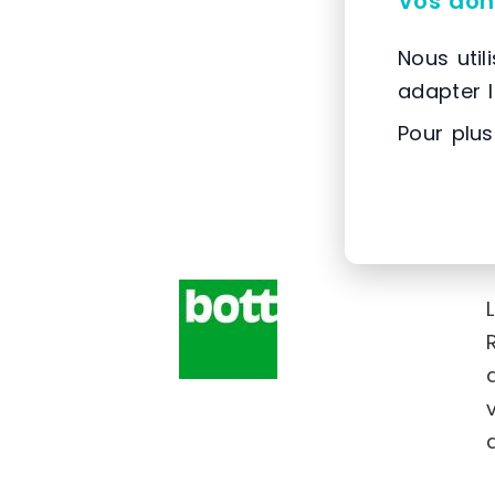
Vos don
Nous util
adapter 
Pour plus