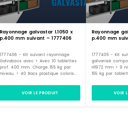
Rayonnage galvastar l.1050 x
Rayonnage gal
p.400 mm suivant – 1777406
p.400 mm suiv
1777406 - Kit suivant rayonnage
1777405 - Kit su
Galvabacs avec > Avec 10 tablettes
galvanisé compos
prof. 400 mm. Charge 155 kg par
H1972 mm > 9 ni
niveau. > 40 Bacs plastique coloris
155 kg par tablet
Vert (dimensions H. 145 x L. 200 x P.
plastiques volume
350 mm) Dimensions rayonnage : H.
vert - Dimensions
1972 x L. 1090 x P. 400 mm
350 mm. > 16 bac
VOIR LE PRODUIT
VOIR 
volume 12,5 litre
Dimensions H. 20
mmDimensions H. 
400 mm