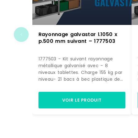
Rayonnage galvastar l.1050 x
p.500 mm suivant – 1777503
1777503 - Kit suivant rayonnage
métallique galvanisé avec - 8
niveaux tablettes. Charge 155 kg par
niveau- 21 bacs à bec plastique de
28 litres bleus. (dimensions H. 200 x
L. 300 x P. 500 mm) Dimensions >
Hors tout : L. 1090 x P. 500 x H.1972
VOIR LE PRODUIT
mm> Poids : 60 kg.