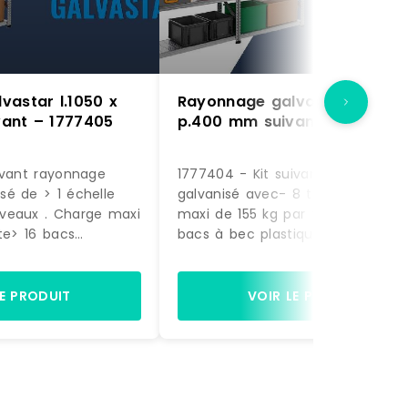
vastar l.1050 x
Rayonnage galvastar l.1050 
ant – 1777405
p.400 mm suivant – 1777404
ivant rayonnage
1777404 - Kit suivant rayonnage
é de > 1 échelle
galvanisé avec- 8 tablettes. Cha
veaux . Charge maxi
maxi de 155 kg par tablette.- 28
te> 16 bacs
bacs à bec plastique volume 12,5
 9,4 litres coloris
litres coloris rouge. (dimensions H
 H. 145 x L. 200 x P.
200 x L. 200 x P. 350 mm)Dimens
s plastiques
du rayonnage : H. 1972 x L. 1090 x
LE PRODUIT
VOIR LE PRODUIT
s coloris rouge -
400 mm
0 x L. 200 x P. 350
1972 x L. 1090 x P.