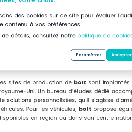
nées, votre choix.
À propos de BOTT
isons des cookies sur ce site pour évaluer l'aud
📌 Située à France, LE BLANC-MESNIL, (93) Ile-de-Fr
le contenu à vos préférences.
bott
se distingue comme un acteur majeur dans 
 de détails, consultez notre
politique de cookie
conçus selon des normes de qualité rigoureuses.
professionnels, qu’il s’agisse de petites struct
Paramétrer
Accepter
expertise en matière de solutions de rangement 
les véhicules utilitaires.
Les sites de production de
bott
sont implantés 
Royaume-Uni. Un bureau d’études dédié accomp
de solutions personnalisées, qu’il s’agisse d’am
véhicules. Pour les véhicules,
bott
propose égale
disponibles en région ou dans son centre nation