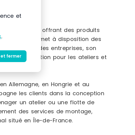
ience et
ance
son secteur, offrant des produits
s
.
 L’entreprise met à disposition des
ures ou de grandes entreprises, son
 et fermer
et d’organisation pour les ateliers et
en Allemagne, en Hongrie et au
agne les clients dans la conception
énager un atelier ou une flotte de
ment des services de montage,
al situé en Île-de-France.