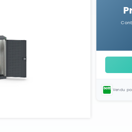
P
Cont
Vendu pa