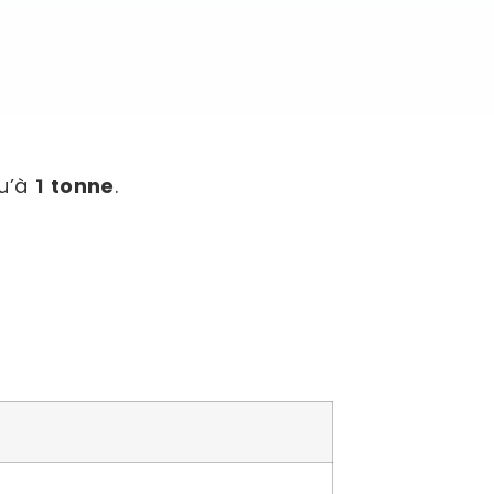
qu’à
1 tonne
.