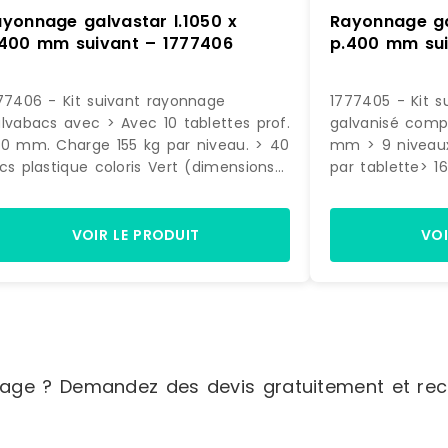
yonnage galvastar l.1050 x
Rayonnage ga
.400 mm suivant – 1777406
p.400 mm sui
77406 - Kit suivant rayonnage
1777405 - Kit s
lvabacs avec > Avec 10 tablettes prof.
galvanisé comp
0 mm. Charge 155 kg par niveau. > 40
mm > 9 niveaux
cs plastique coloris Vert (dimensions
par tablette> 1
 145 x L. 200 x P. 350 mm) Dimensions
9,4 litres color
yonnage : H. 1972 x L. 1090 x P. 400
x L. 200 x P. 3
m
plastiques volum
VOIR LE PRODUIT
VOI
- Dimensions H.
mmDimensions H.
mm
age ? Demandez des devis gratuitement et rece