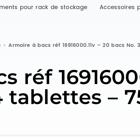
ments pour rack de stockage
Accessoires 
c
>
Armoire à bacs réf 16916000.11v – 20 bacs No.
s réf 16916000
4 tablettes –