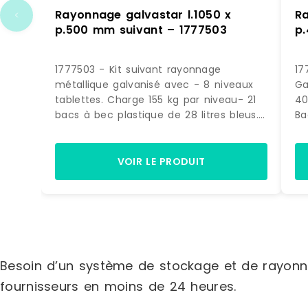
Rayonnage galvastar l.1050 x
Ra
p.500 mm suivant – 1777503
p
1777503 - Kit suivant rayonnage
17
métallique galvanisé avec - 8 niveaux
Ga
tablettes. Charge 155 kg par niveau- 21
40
bacs à bec plastique de 28 litres bleus.
Ba
(dimensions H. 200 x L. 300 x P. 500
H.
mm) Dimensions > Hors tout : L. 1090 x
ra
P. 500 x H.1972 mm> Poids : 60 kg.
m
VOIR LE PRODUIT
Besoin d’un système de stockage et de rayonn
fournisseurs en moins de 24 heures.