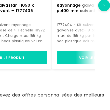
lvastar l.1050 x
Rayonnage galvastar l.1
vant – 1777405
p.400 mm suivant – 177
uivant rayonnage
1777404 - Kit suivant rayon
osé de > 1 échelle H1972
galvanisé avec- 8 tablettes
 . Charge maxi 155 kg
maxi de 155 kg par tablette.
6 bacs plastiques volume
bec plastique volume 12,5 litr
is vert - Dimensions H. 145
rouge. (dimensions H. 200 x L
50 mm. > 16 bacs
350 mm)Dimensions du rayo
e 12,5 litres coloris rouge
1972 x L. 1090 x P. 400 mm
R LE PRODUIT
VOIR LE PRODUI
 200 x L. 200 x P. 350
 1972 x L. 1090 x P. 400
vez des offres personnalisées des meilleurs