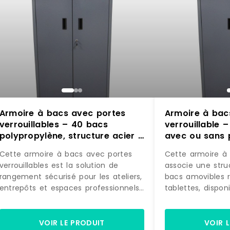
Armoire à bacs avec portes
Armoire à bac
verrouillables – 40 bacs
verrouillable 
polypropylène, structure acier –
avec ou sans 
Sans portes / Rouge / 84 x 1L
portes / Rouge
Cette armoire à bacs avec portes
Cette armoire à 
verrouillables est la solution de
associe une stru
rangement sécurisé pour les ateliers,
bacs amovibles ré
entrepôts et espaces professionnels
tablettes, dispon
où la protection des stocks est une
40 bacs de 4 L (
priorité. Conçue en acier robuste
selon vos besoin
avec deux portes battantes
ou 32 bacs de 10 
VOIR LE PRODUIT
VOIR 