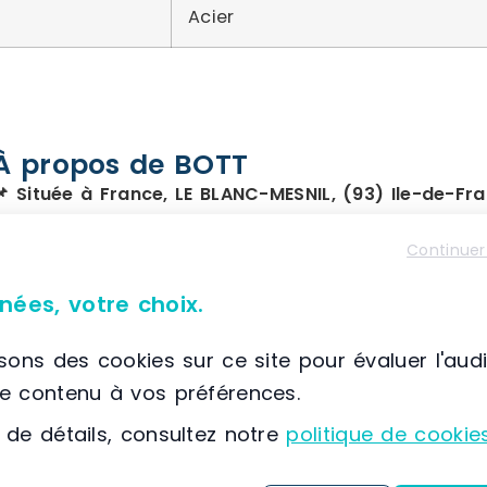
Acier
À propos de BOTT
📌 Située à France, LE BLANC-MESNIL, (93) Ile-de-Fr
bott
se distingue comme un acteur majeur dans 
Continuer
conçus selon des normes de qualité rigoureuses.
professionnels, qu’il s’agisse de petites struct
nées, votre choix.
expertise en matière de solutions de rangement 
les véhicules utilitaires.
isons des cookies sur ce site pour évaluer l'aud
le contenu à vos préférences.
Les sites de production de
bott
sont implantés 
 de détails, consultez notre
politique de cookie
Royaume-Uni. Un bureau d’études dédié accomp