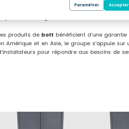
de solutions personnalisées, qu’il s’agisse d’am
Paramétrer
Accepter
véhicules. Pour les véhicules,
bott
propose égale
disponibles en région ou dans son centre nation
Les produits de
bott
bénéficient d’une garantie 
en Amérique et en Asie, le groupe s’appuie sur 
d’installateurs pour répondre aux besoins de ses 