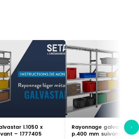
lvastar l.1050 x
Rayonnage galvastar l.1
vant – 1777405
p.400 mm suivant – 177