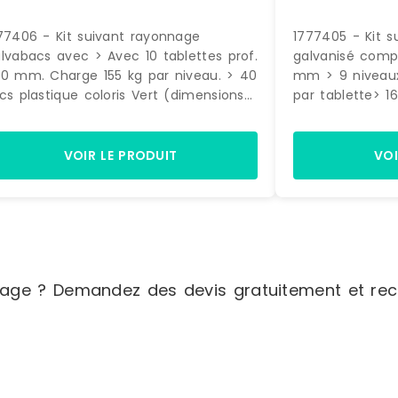
77406 - Kit suivant rayonnage
1777405 - Kit s
lvabacs avec > Avec 10 tablettes prof.
galvanisé comp
0 mm. Charge 155 kg par niveau. > 40
mm > 9 niveaux
cs plastique coloris Vert (dimensions
par tablette> 1
 145 x L. 200 x P. 350 mm) Dimensions
9,4 litres color
yonnage : H. 1972 x L. 1090 x P. 400
x L. 200 x P. 3
m
plastiques volum
VOIR LE PRODUIT
VOI
- Dimensions H.
mmDimensions H.
mm
age ? Demandez des devis gratuitement et rece