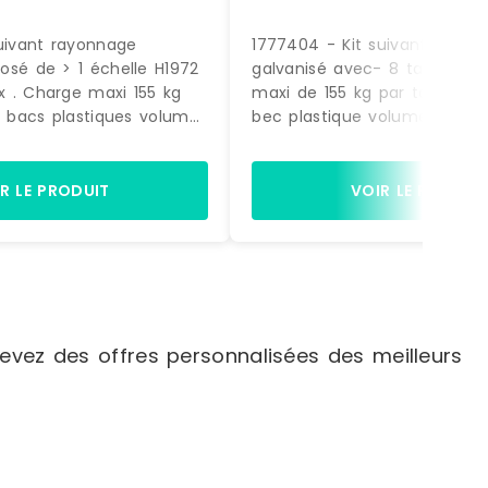
uivant rayonnage
1777404 - Kit suivant rayon
osé de > 1 échelle H1972
galvanisé avec- 8 tablettes
 . Charge maxi 155 kg
maxi de 155 kg par tablette.
6 bacs plastiques volume
bec plastique volume 12,5 litr
is vert - Dimensions H. 145
rouge. (dimensions H. 200 x L
50 mm. > 16 bacs
350 mm)Dimensions du rayo
e 12,5 litres coloris rouge
1972 x L. 1090 x P. 400 mm
R LE PRODUIT
VOIR LE PRODUI
 200 x L. 200 x P. 350
 1972 x L. 1090 x P. 400
vez des offres personnalisées des meilleurs