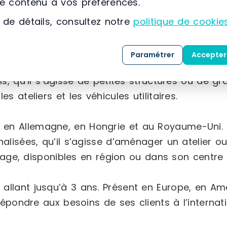
le contenu à vos préférences.
 de détails, consultez notre
politique de cookie
e-France
Paramétrer
Accepter
 son secteur, offrant des produits conçus sel
ls, qu’il s’agisse de petites structures ou de g
 ateliers et les véhicules utilitaires.
 en Allemagne, en Hongrie et au Royaume-Uni.
lisées, qu’il s’agisse d’aménager un atelier ou 
e, disponibles en région ou dans son centre na
 allant jusqu’à 3 ans. Présent en Europe, en Am
répondre aux besoins de ses clients à l’internati