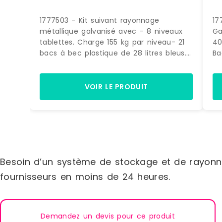
1777503 - Kit suivant rayonnage
17
métallique galvanisé avec - 8 niveaux
Ga
tablettes. Charge 155 kg par niveau- 21
40
bacs à bec plastique de 28 litres bleus.
Ba
(dimensions H. 200 x L. 300 x P. 500
H.
mm) Dimensions > Hors tout : L. 1090 x
ra
P. 500 x H.1972 mm> Poids : 60 kg.
m
VOIR LE PRODUIT
Besoin d’un système de stockage et de rayonn
fournisseurs en moins de 24 heures.
Demandez un devis pour ce produit