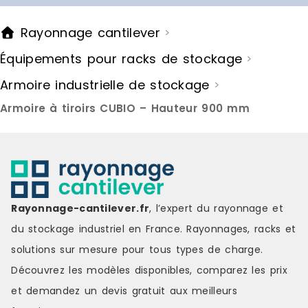
tiroir (hauteur x largeur x
tiroir (haute
profondeur) : 19,5 x 75 cmCouleur
profondeur) 
Rayonnage cantilever
>
:violetContenu de la livraison :1 x
:camelConten
commode Marque : HELLOSHOP26
commode Ma
Équipements pour racks de stockage
>
Couleur : violet Matière : metal
Matière : me
Délai de livraison : 3-7 jours
3-7 jours ou
Armoire industrielle de stockage
>
ouvrés
Armoire à tiroirs CUBIO – Hauteur 900 mm
Rayonnage-cantilever.fr
, l’expert du rayonnage et
du stockage industriel en France. Rayonnages, racks et
solutions sur mesure pour tous types de charge.
Découvrez les modèles disponibles, comparez les
prix
et demandez un
devis gratuit
aux meilleurs