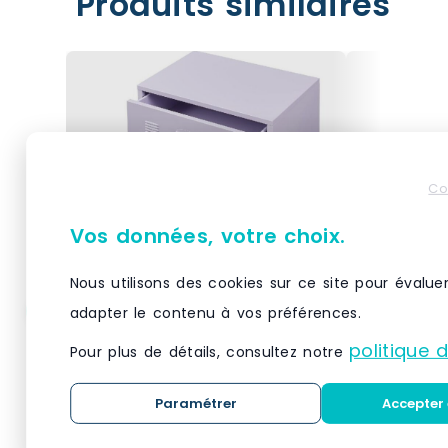
Produits similaires
Co
Vos données, votre choix.
Nous utilisons des cookies sur ce site pour évalue
adapter le contenu à vos préférences.
Helloshop26 – Commode
Hellosho
meuble de rangement
meuble d
politique 
Pour plus de détails, consultez notre
pratique entrée salon
pratique 
chambre métallique avec 3
chambre m
Paramétrer
Accepter 
CommodeDécouvrez notre meuble
CommodeDéc
tiroirs acier 72 x 60 x 40
tiroirs ac
de rangement au style industriel,
de rangement
cm violet 03_0009305 –
cm camel
une solution pratique et
une solution