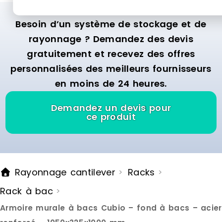
litres répartis sur une double
litres répar
façade, cette étagère modulable
façade, cet
Besoin d’un système de stockage et de
et mobile grâce aux roulettes offre
et mobile gr
une solution idéale pour ateliers,
une solution
rayonnage ? Demandez des devis
entrepôts ou zones de production.
entrepôts o
gratuitement et recevez des offres
Fiable et durable, elle facilite
Fiable et dur
l'organisation et l'accès rapide à
l'organisati
personnalisées des meilleurs fournisseurs
vos articles. Référence : MAT30R
vos articles
en moins de 24 heures.
Demandez un devis pour
ce produit
Rayonnage cantilever
Racks
>
>
Rack à bac
>
Armoire murale à bacs Cubio – fond à bacs – acier