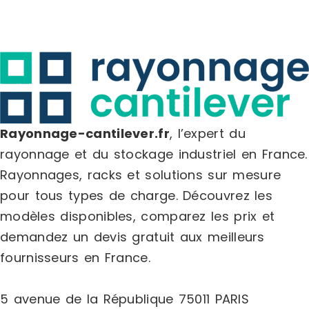
empilables (LxPxH) : env. 8,5 x 14,5 x 7,5
cmDimensions de chaque plaque
murale (LxPxH) : env. 48 x 1,5 x 54
cmCapacité de charge par bac :
2kgPoids : env. 3,1 kgMatériaux :
polypropylène, acier Couleur: noir
Contenu de la livraison: 4 plaques
murales28 boîtes rouges28 boîtes
noires20 crochets2 supports pour
Rayonnage-cantilever.fr
, l’expert du
tournevis2 supports pour embouts2
ensembles de supports pour
rayonnage et du stockage industriel en France.
clésMatériel de montageNotice de
Rayonnages, racks et solutions sur mesure
montage Marque : TecTake GmbH
Couleur : black Matière : polypropylene
pour tous types de charge.
Découvrez les
(PP) Délai de livraison : 2-4 jours
modèles disponibles, comparez les
prix
et
ouvrés
demandez un
devis gratuit
aux meilleurs
fournisseurs en France.
5 avenue de la République 75011 PARIS