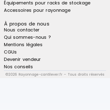
Équipements pour racks de stockage
professionnels.En conclusion, le
chariot container tous usages
Accessoires pour rayonnage
Rubbermaid est un allié
incontournable pour tous les chefs
À propos de nous
et professionnels de la
gastronomie, offrant une solution
Nous contacter
pratique et efficace pour
Qui sommes-nous ?
l'organisation de votre
cuisine.Caractéristiques
Mentions légales
techniquesMarque :
CGUs
RubbermaidHauteur du produit :
15,9 cmLargeur du produit : 43,8
Devenir vendeur
cmProfondeur du produit : 43,8
Nos conseils
cmMatériel : Polyéthylène (PE)
Marque : Rubbermaid Délai de
©2026 Rayonnage-cantilever.fr – Tous droits réservés
livraison : 3-10 jours ouvrés