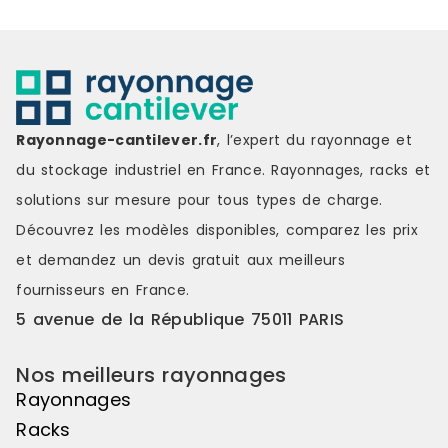
garantit une maniabilité
exceptionnelle, tandis que son
matériau en polyéthylène assure
une entretien minimal.Qualité et
fiabilitéFabriqué par Rubbermaid,
une marque de référence dans le
domaine du matériel de cuisine
Rayonnage-cantilever.fr
, l’expert du rayonnage et
professionnel, ce chariot est conçu
pour durer. Sa durabilité et sa
du stockage industriel en France. Rayonnages, racks et
robustesse en font un équipement
solutions sur mesure pour tous types de charge.
de confiance qui résistera aux
rigueurs de la cuisine
Découvrez les modèles disponibles, comparez les
prix
professionnelle, assurant ainsi une
et demandez un
devis gratuit
aux meilleurs
utilisation continue et
intensive.AvantagesPolyvalence :
fournisseurs en France.
Adapté pour divers usages, du
5 avenue de la République 75011 PARIS
rangement au transport.Facilité
d'utilisation : Mobile et facile à
manœuvrer dans tous les
Nos meilleurs rayonnages
espaces.Durabilité : Fabriqué en
Rayonnages
polyéthylène pour une résistance
maximale.Design optimisé : Conçu
Racks
pour s'adapter aux besoins des