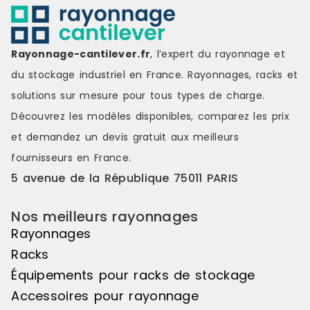
parfaite les supports de
parfaite les
présentation des 2 éléments (de
présentatio
départ + suivant), vous ouvrant la
départ + sui
voie à la création de symétries
voie à la cr
Rayonnage-cantilever.fr
, l’expert du rayonnage et
visuelles saisissantes, de jeux de
visuelles sa
du stockage industriel en France. Rayonnages, racks et
couleurs s'étendant sur une belle
couleurs s'é
longueur de linéaire, ou encore de
longueur de
solutions sur mesure pour tous types de charge.
variations de hauteurs d'exposition
variations d
Découvrez les modèles disponibles, comparez les
prix
pour réaliser des mises en scène
pour réalis
distinctes et attrayantes. Le pas de
distinctes e
et demandez un
devis gratuit
aux meilleurs
50mm vous offre une véritable
50mm vous o
fournisseurs en France.
liberté d'utilisation. Veuillez noter
liberté d'uti
que cet élément suivant ne peut
que cet élé
5 avenue de la République 75011 PARIS
pas être utilisé de manière
pas être uti
autonome, il doit être associé à
autonome, il
Nos meilleurs rayonnages
l'élément de départ pour créer un
l'élément d
ensemble harmonieux. Couleur
ensemble ha
Rayonnages
principale : Noir, Matière principale
principale :
Racks
: Bois
: Bois
Équipements pour racks de stockage
Accessoires pour rayonnage