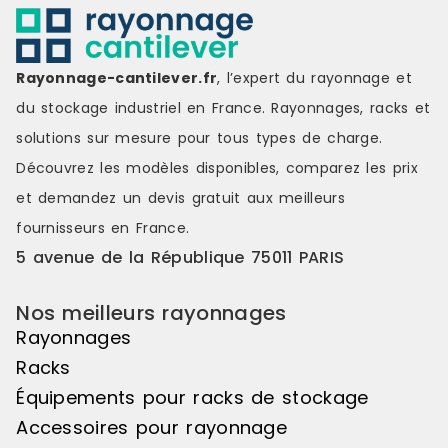
parfaite les supports de
parfaite les
présentation des 2 éléments (de
présentatio
départ + suivant), vous ouvrant la
départ + sui
voie à la création de symétries
voie à la cr
Rayonnage-cantilever.fr
, l’expert du rayonnage et
visuelles saisissantes, de jeux de
visuelles sa
du stockage industriel en France. Rayonnages, racks et
couleurs s'étendant sur une belle
couleurs s'é
longueur de linéaire, ou encore de
longueur de
solutions sur mesure pour tous types de charge.
variations de hauteurs d'exposition
variations d
Découvrez les modèles disponibles, comparez les
prix
pour réaliser des mises en scène
pour réalis
distinctes et attrayantes. Le pas de
distinctes e
et demandez un
devis gratuit
aux meilleurs
50mm vous offre une véritable
50mm vous o
fournisseurs en France.
liberté d'utilisation. Veuillez noter
liberté d'uti
que cet élément suivant ne peut
que cet élé
5 avenue de la République 75011 PARIS
pas être utilisé de manière
pas être uti
autonome, il doit être associé à
autonome, il
Nos meilleurs rayonnages
l'élément de départ pour créer un
l'élément d
ensemble harmonieux. Couleur
ensemble ha
Rayonnages
principale : Noir, Matière principale
principale :
Racks
: Bois
: Bois
Équipements pour racks de stockage
Accessoires pour rayonnage