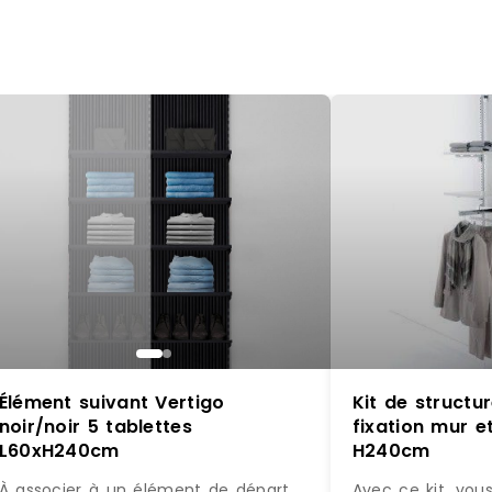
Élément suivant Vertigo
Kit de struct
noir/noir 5 tablettes
fixation mur et
L60xH240cm
H240cm
À associer à un élément de départ
Avec ce kit, vou