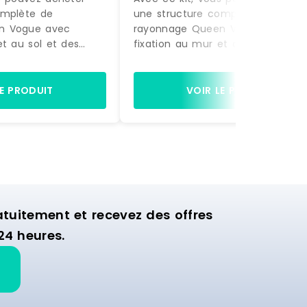
omplète de
une structure complète de
n Vogue avec
rayonnage Queen Vogue avec
et au sol et des
fixation au mur et au sol et des
actement comme sur
accessoires, exactement comme
à être montée.
la photo, prête à être montée.
gères et de 2 bras
Equipée de 4 étagères et de 2 b
LE PRODUIT
VOIR LE PRODUIT
ette structure est
de suspension, cette structure es
nager la zone
idéale pour aménager la zone
ion de votre
murale d'exposition de votre
commerce.
uitement et recevez des offres
24 heures.