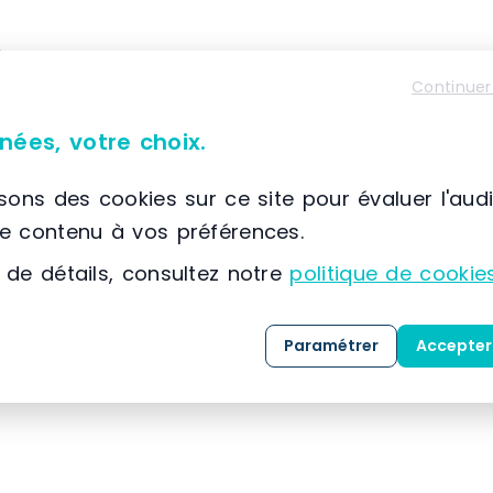
À propos de SETAM E2
Continuer
📌 Située à France, SCIONZIER, (74) Auvergne-Rhône
SETAM
est spécialisée dans la conception, la co
nées, votre choix.
solutions dédiées au
stockage
, au
classement
expertise développée depuis 1974, l’entreprise
isons des cookies sur ce site pour évaluer l'aud
référence dans l’
aménagement des espaces indu
le contenu à vos préférences.
 de détails, consultez notre
politique de cookie
Grâce à une maîtrise approfondie des métiers 
clients, SETAM propose une gamme complète de 
Paramétrer
Accepter
mesure, livrées
clé en main
.