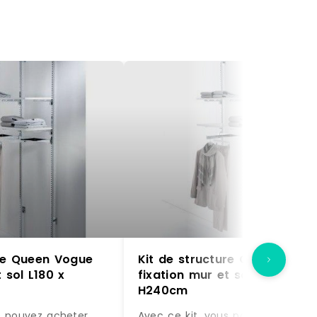
ure Queen Vogue
Kit de structure Queen Vogu
 sol L180 x
fixation mur et sol L180 x
H240cm
s pouvez acheter
Avec ce kit, vous pouvez acheter