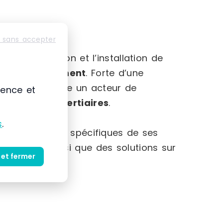
 sans accepter
-Alpes
mmercialisation et l’installation de
et au
rangement
. Forte d’une
 s’impose comme un acteur de
ience et
striels et tertiaires
.
s
.
et des besoins spécifiques de ses
produits ainsi que des solutions sur
 et fermer