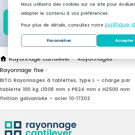
en moins de 24 heures.
Nous utilisons des cookies sur ce site pour évalue
époxy-polyester résistant aux
époxy-polyes
chocs et à la corrosion.
chocs et à l
adapter le contenu à vos préférences.
Assemblage par visserie
Assemblage 
Demandez un devis pour
métallique incluse, offrant stabilité
métallique in
politique 
ce produit
Pour plus de détails, consultez notre
structurelle et facilité
structurelle e
d'entretien.Fabrication espagnole
d'entretien.
Paramétrer
Accepter 
certifiée Produit fabriqué en
certifiée Produit fabriqué en
Espagne sous certification ISO
Espagne sous
9001:2015, garantie de qualité
9001:2015, g
Rayonnage cantilever
Rayonnages
>
>
constante, de processus contrôlés
constante, 
et de fiabilité industrielle. Marque :
et de fiabili
Rayonnage fixe
>
SimonRack Matière : metal Prix de
SimonRack M
livraison : 30.00 € Délai de
livraison : 
BITO Rayonnages à tablettes, type L – charge par
livraison : 9-11 jours ouvrés
livraison : 9
tablette 100 kg L1008 mm x P624 mm x H2500 mm
finition galvanisée – acier 10-17202