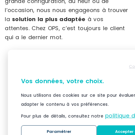
grande configuration, du neuf ou de
l’occasion, nous nous engageons à trouver
la
solution la plus adaptée
à vos
attentes. Chez OPS, c’est toujours le client
qui a le dernier mot.
Produits similaires
Co
Vos données, votre choix.
Nous utilisons des cookies sur ce site pour évalue
adapter le contenu à vos préférences.
politique 
Pour plus de détails, consultez notre
Paramétrer
Accepter 