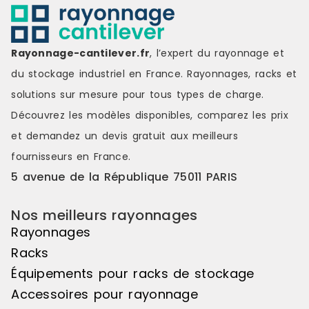
peut supporter jusqu'à 65 kgs pour
des charges.
une charge admissible totale de
entièrement
350 kgs, assurant un stockage
Cantilever m
Rayonnage-cantilever.fr
, l’expert du rayonnage et
fiable et sécurisé.Prêt à
immédiateme
l'emploiLivré entièrement
constitue un
du stockage industriel en France. Rayonnages, racks et
assemblé, le Cantilever 3 niveaux
allier stock
solutions sur mesure pour tous types de charge.
est immédiatement opérationnel
Référence : 
et constitue une solution simple et
Disponible M
Découvrez les modèles disponibles, comparez les
prix
efficace pour organiser le
et demandez un
devis gratuit
aux meilleurs
stockage de charges longues.
Référence : 18A-1 Disponibilité :
fournisseurs en France.
Disponible Marque : Trilogiq
5 avenue de la République 75011 PARIS
Nos meilleurs rayonnages
Rayonnages
Racks
Équipements pour racks de stockage
Accessoires pour rayonnage