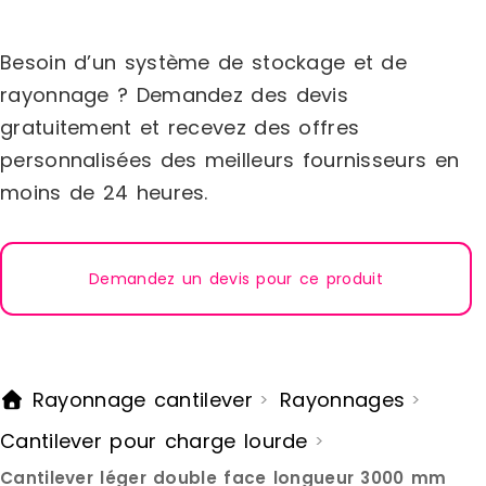
UR par tablette. Domaines d'utilisation
:Ce rayonnage Cantilever tablettes
Besoin d’un système de stockage et de
permet le stockage de barres, tubes et
tuyaux ou autres produits.
rayonnage ? Demandez des devis
gratuitement et recevez des offres
personnalisées des meilleurs fournisseurs en
moins de 24 heures.
Demandez un devis pour ce produit
Rayonnage cantilever
Rayonnages
>
>
Cantilever pour charge lourde
>
Cantilever léger double face longueur 3000 mm