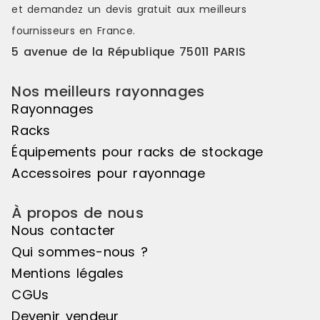
et constitue une solution simple et
Disponible M
et demandez un
devis gratuit
aux meilleurs
efficace pour organiser le
fournisseurs en France.
stockage de charges longues.
Référence : 18A-1 Disponibilité :
5 avenue de la République 75011 PARIS
Disponible Marque : Trilogiq
Nos meilleurs rayonnages
Rayonnages
Racks
Équipements pour racks de stockage
Accessoires pour rayonnage
À propos de nous
Nous contacter
Qui sommes-nous ?
Mentions légales
CGUs
Devenir vendeur