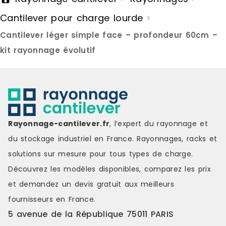
aux éléments stockés, tout en
offre une bo
Cantilever pour charge lourde
>
optimisant l'organisation de
positionnem
l'espace.Conception stable pour
roulettes s
Cantilever léger simple face – profondeur 60cm –
installation fixeMonté sur pieds, ce
usage occasi
modèle garantit une excellente
l'adaptatio
kit rayonnage évolutif
stabilité, idéale pour une
travail.Cap
implantation durable en atelier, en
fiableChaqu
zone de stockage ou en
jusqu'à 65 
environnement industriel.Capacité
admissible t
de charge adaptéeChaque niveau
garantissant
peut supporter jusqu'à 65 kgs pour
des charges.
une charge admissible totale de
entièrement
Rayonnage-cantilever.fr
, l’expert du rayonnage et
350 kgs, assurant un stockage
Cantilever m
du stockage industriel en France. Rayonnages, racks et
fiable et sécurisé.Prêt à
immédiateme
l'emploiLivré entièrement
constitue un
solutions sur mesure pour tous types de charge.
assemblé, le Cantilever 3 niveaux
allier stock
Découvrez les modèles disponibles, comparez les
prix
est immédiatement opérationnel
Référence : 
et constitue une solution simple et
Disponible M
et demandez un
devis gratuit
aux meilleurs
efficace pour organiser le
fournisseurs en France.
stockage de charges longues.
Référence : 18A-1 Disponibilité :
5 avenue de la République 75011 PARIS
Disponible Marque : Trilogiq