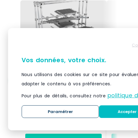
Co
Vos données, votre choix.
Nous utilisons des cookies sur ce site pour évalue
adapter le contenu à vos préférences.
Cantilver 3 niveaux
Cantileve
politique 
Pour plus de détails, consultez notre
Le Cantilever 3 niveaux est une
Le Cantileve
Paramétrer
Accepter 
solution de stockage idéale pour
apporte une 
les charges longues,
le stockage 
encombrantes ou irrégulières
charges lon
telles que tubes, profilés ou
déplacer fa