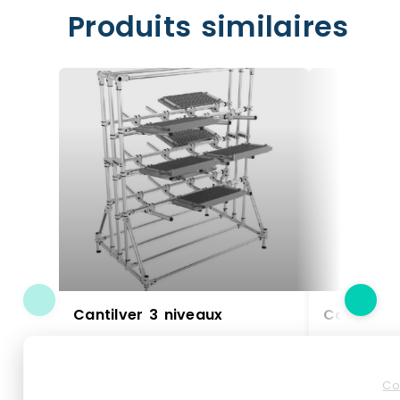
Produits similaires
Cantilver 3 niveaux
Cantileve
Le Cantilever 3 niveaux est une
Le Cantileve
Co