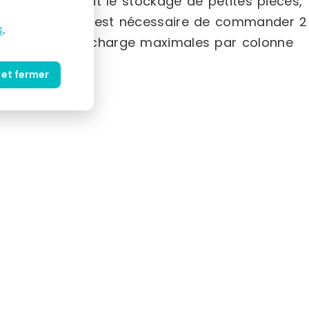
ges permettent le stockage de petites pièces,
pplémentaire, il est nécessaire de commander 2
s
.
 la capacité de charge maximales par colonne
 et fermer