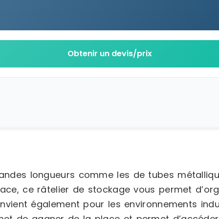
Obtenir un devis/prix
andes longueurs comme les de tubes métalliques
ace, ce râtelier de stockage vous permet d’org
onvient également pour les environnements indust
t de gagner de la place et permet d’accéder f