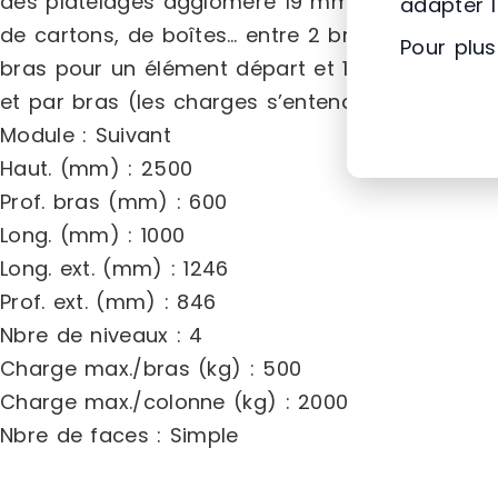
des platelages aggloméré 19 mm ou mélaminé b
adapter 
de cartons, de boîtes… entre 2 bras.Option br
Pour plus
bras pour un élément départ et 1 bras pour l’é
et par bras (les charges s’entendent uniformém
Module : Suivant
Haut. (mm) : 2500
Prof. bras (mm) : 600
Long. (mm) : 1000
Long. ext. (mm) : 1246
Prof. ext. (mm) : 846
Nbre de niveaux : 4
Charge max./bras (kg) : 500
Charge max./colonne (kg) : 2000
Nbre de faces : Simple