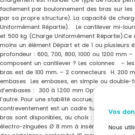
facilement par boulonnement des bras sur les 
par sa propre structure). La capacité de char
Uniformément Répartie). Le cantilever mi-lou
et 500 kg (Charge Uniformément Répartie).Ce ca
moins un élément Départ et de 1 ou plusieurs 
profondeur : 600, 700, 800, 1000 ou 1200 mm –
composent un cantilever ? Les colonnes – les
bras est de 100 mm. – 2 connecteurs H. 200 m
embases Les embases, en simple ou double-fac
d’embases : 300 à 1.200 mm Option : butée fix
l’autre. Pour une stabilité accrue, l’embase do
contreventement est un cadre tubulaire soudé à
Vos don
bras sont disponibles, au choix : bras standa
électro-zinguées Ø 8 mm à insérer dans les per
Nous util