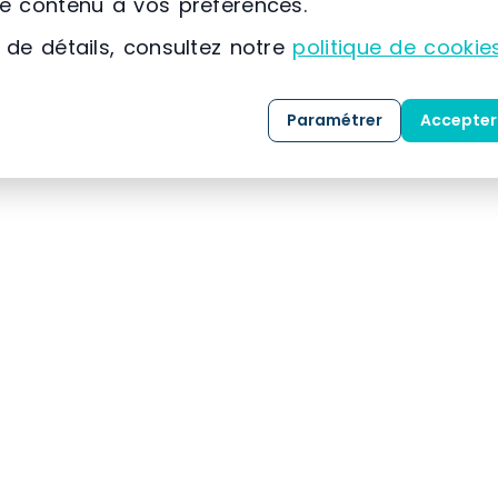
lanc 19 mm posés sur 2 traverses. Les platela
le contenu à vos préférences.
as supplémentaire Pour l’ajout d’un élément su
 de détails, consultez notre
politique de cookie
lément suivant. Attention à toujours respecter
ent réparties).
Paramétrer
Accepter