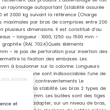
 un rayonnage autoportant (stabilité assurée
0 et 2000 kg suivant la référence (Charge
es maximales par bras de comprises entre 200
 plusieurs dimensions. Il est constitué d’au
eaux – longueur : 1000, 1250 ou 1500 mm –
s graphite (RAL 7024)Quels éléments
m – le pas de perforation pour insertion des
rmettre la fixation des embases. Les
 mm à boulonner sur la colonne. Longueurs
se et la colonne sont indissociables l’une de
 sans accepter
le plus long. Les contreventements Le
artement et la stabilité. Les bras 2 types de
movible H. 100 mm. Les butées sont des tiges
 Possibilité d’adapter, sur un niveau de bras,
ience et