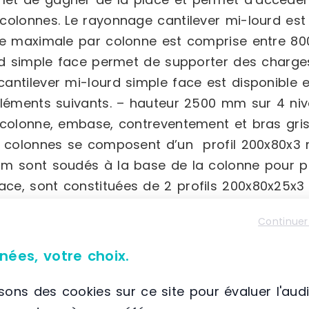
colonnes. Le rayonnage cantilever mi-lourd est
ge maximale par colonne est comprise entre 80
rd simple face permet de supporter des charg
ntilever mi-lourd simple face est disponible en
éléments suivants. – hauteur 2500 mm sur 4 niv
 colonne, embase, contreventement et bras gri
 colonnes se composent d’un profil 200x80x3 m
m sont soudés à la base de la colonne pour pe
e, sont constituées de 2 profils 200x80x25x3
e ou amovible directement sur l’embase. L’emba
Continuer
it toujours être de longueur supérieure au bras 
 boulonner entre 2 colonnes pour maintenir l’éc
nées, votre choix.
rd avec bouchon plastique ou bras avec butée a
forations en extrémité de bras.Option platelage
isons des cookies sur ce site pour évaluer l'aud