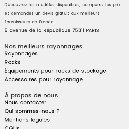
Découvrez les modèles disponibles, comparez les
prix
est immédiatement opérationnel
Référence : 
et constitue une solution simple et
Disponible M
et demandez un
devis gratuit
aux meilleurs
efficace pour organiser le
fournisseurs en France.
stockage de charges longues.
Référence : 18A-1 Disponibilité :
5 avenue de la République 75011 PARIS
Disponible Marque : Trilogiq
Nos meilleurs rayonnages
Rayonnages
Racks
Équipements pour racks de stockage
Accessoires pour rayonnage
À propos de nous
Nous contacter
Qui sommes-nous ?
Mentions légales
CGUs