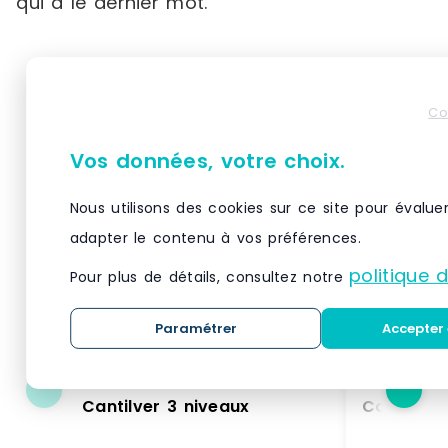
qui a le dernier mot.
Produits similaires
Co
Vos données, votre choix.
Nous utilisons des cookies sur ce site pour évalue
adapter le contenu à vos préférences.
politique 
Pour plus de détails, consultez notre
Paramétrer
Accepter 
Cantilver 3 niveaux
Cantileve