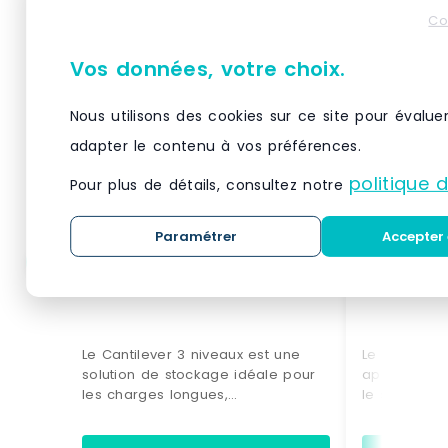
Co
Vos données, votre choix.
Nous utilisons des cookies sur ce site pour évalue
adapter le contenu à vos préférences.
politique 
Pour plus de détails, consultez notre
Paramétrer
Accepter 
Cantilver 3 niveaux
Cantileve
Le Cantilever 3 niveaux est une
Le Cantileve
solution de stockage idéale pour
apporte une 
les charges longues,
le stockage 
encombrantes ou irrégulières
charges lon
telles que tubes, profilés ou
déplacer fa