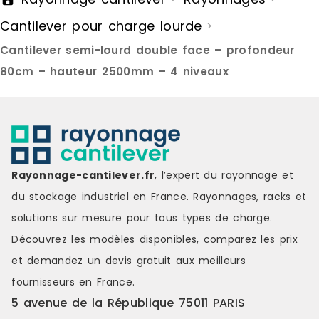
aux éléments stockés, tout en
offre une bo
Cantilever pour charge lourde
>
optimisant l'organisation de
positionnem
l'espace.Conception stable pour
roulettes s
Cantilever semi-lourd double face – profondeur
installation fixeMonté sur pieds, ce
usage occasi
modèle garantit une excellente
l'adaptatio
80cm – hauteur 2500mm – 4 niveaux
stabilité, idéale pour une
travail.Cap
implantation durable en atelier, en
fiableChaqu
zone de stockage ou en
jusqu'à 65 
environnement industriel.Capacité
admissible t
de charge adaptéeChaque niveau
garantissant
peut supporter jusqu'à 65 kgs pour
des charges.
une charge admissible totale de
entièrement
Rayonnage-cantilever.fr
, l’expert du rayonnage et
350 kgs, assurant un stockage
Cantilever m
du stockage industriel en France. Rayonnages, racks et
fiable et sécurisé.Prêt à
immédiateme
l'emploiLivré entièrement
constitue un
solutions sur mesure pour tous types de charge.
assemblé, le Cantilever 3 niveaux
allier stock
Découvrez les modèles disponibles, comparez les
prix
est immédiatement opérationnel
Référence : 
et constitue une solution simple et
Disponible M
et demandez un
devis gratuit
aux meilleurs
efficace pour organiser le
fournisseurs en France.
stockage de charges longues.
Référence : 18A-1 Disponibilité :
5 avenue de la République 75011 PARIS
Disponible Marque : Trilogiq