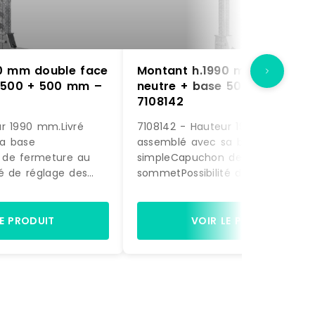
0 mm double face
Montant h.1990 mm simple f
 500 + 500 mm –
neutre + base 500 mm –
7108142
r 1990 mm.Livré
7108142 - Hauteur 1990 mm.Livré
a base
assemblé avec sa base
 de fermeture au
simpleCapuchon de fermeture a
é de réglage des
sommetPossibilité de réglage des
 mm.Réalisé en profil
bras tous les 33 mm.Réalisé en pr
nisé de haute
métalique galvanisé de haute
ur de la base : 500 +
qualité.Profondeur de la base : 5
LE PRODUIT
VOIR LE PRODUIT
u sol conseillée
mmFixation au sol conseillée grâ
aux 2 chevilles M8 livrées.Coloris gris
s galva.
galva.