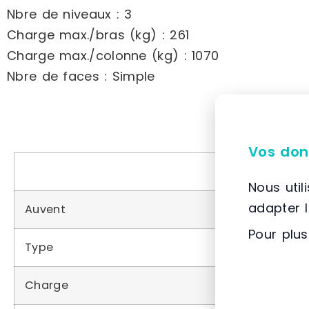
Nbre de niveaux : 3
Charge max./bras (kg) : 261
Charge max./colonne (kg) : 1070
Nbre de faces : Simple
Vos don
Nous util
adapter 
Auvent
Avec, sa
Pour plus
Type
Simple f
Charge
Légère, l