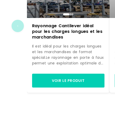
Rayonnage Cantilever idéal
pour les charges longues et les
marchandises
Il est idéal pour les charges longues
et les marchandises de format
spécial.Le rayonnage en porte à faux
permet une exploitation optimale de
la surface disponible et facilite
l'accès aux marchandises. Il est idéal
pour les charges longues et les
VOIR LE PRODUIT
marchandises de format spécial.