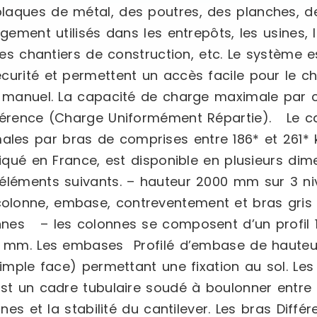
laques de métal, des poutres, des planches, de
rgement utilisés dans les entrepôts, les usines,
 les chantiers de construction, etc. Le système 
écurité et permettent un accès facile pour le 
t manuel. La capacité de charge maximale par c
éférence (Charge Uniformément Répartie). Le ca
les par bras de comprises entre 186* et 261*
iqué en France, est disponible en plusieurs dime
éléments suivants. – hauteur 2000 mm sur 3 niv
olonne, embase, contreventement et bras gris 
nnes – les colonnes se composent d’un profil
100 mm. Les embases Profilé d’embase de haute
simple face) permettant une fixation au sol. Le
est un cadre tubulaire soudé à boulonner entre
nnes et la stabilité du cantilever. Les bras Diff