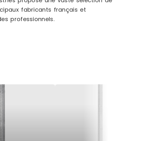
tries propose une vaste sélection de
cipaux fabricants français et
es professionnels.