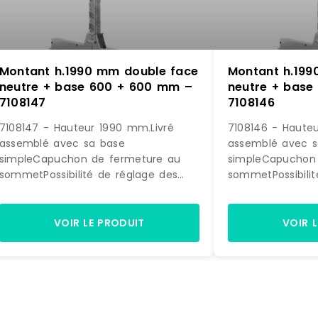
Montant h.1990 mm double face
Montant h.199
neutre + base 600 + 600 mm –
neutre + base
7108147
7108146
7108147 - Hauteur 1990 mm.Livré
7108146 - Hauteu
assemblé avec sa base
assemblé avec s
simpleCapuchon de fermeture au
simpleCapuchon
sommetPossibilité de réglage des
sommetPossibilit
bras tous les 33 mm.Réalisé en profil
bras tous les 33
métalique galvanisé de haute
métalique galva
qualité.Profondeur de la base : 600 +
qualité.Profonde
VOIR LE PRODUIT
VOIR 
600 mmFixation au sol conseillée
500 mmFixation a
grâce aux 2 chevilles M8
grâce aux 2 chevilles M8
livrées.Coloris gris galva.
livrées.Coloris gri