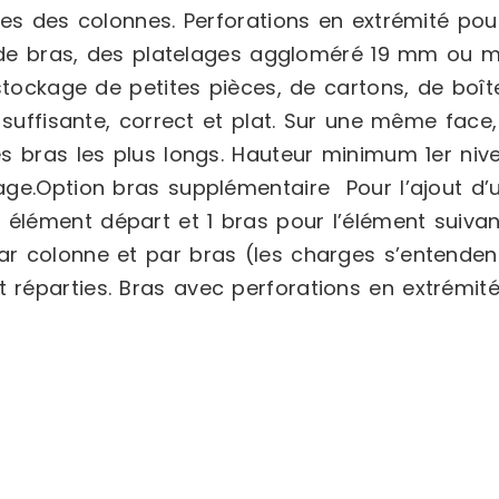
es des colonnes. Perforations en extrémité pour
au de bras, des platelages aggloméré 19 mm ou
stockage de petites pièces, de cartons, de boît
suffisante, correct et plat. Sur une même face,
es bras les plus longs. Hauteur minimum 1er ni
ge.Option bras supplémentaire Pour l’ajout d’u
lément départ et 1 bras pour l’élément suivant
r colonne et par bras (les charges s’entendent
éparties. Bras avec perforations en extrémité 