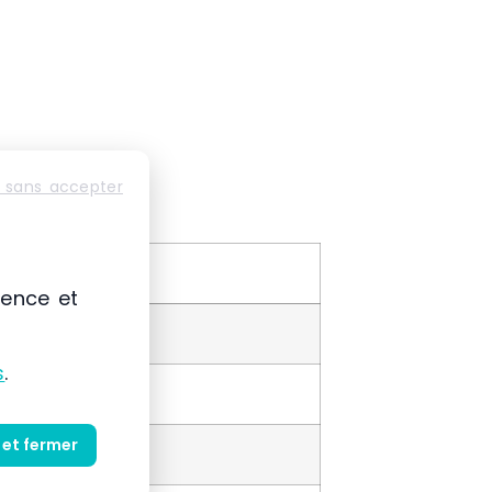
 sans accepter
ience et
s
.
 et fermer