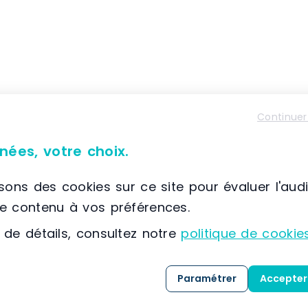
Continuer
nées, votre choix.
Caractéristiques du matériel
isons des cookies sur ce site pour évaluer l'aud
le contenu à vos préférences.
ns
 de détails, consultez notre
politique de cookie
ace, double face
Paramétrer
Accepter
ourde, super lourde