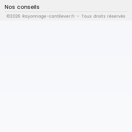
15,9 cmLargeur du produit : 43,8
Nos conseils
cmProfondeur du produit : 43,8
©2026 Rayonnage-cantilever.fr – Tous droits réservés
cmMatériel : Polyéthylène (PE)
Marque : Rubbermaid Délai de
livraison : 3-10 jours ouvrés