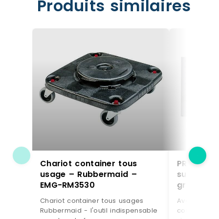
Produits similaires
Chariot container tous
PROREGAL
usage – Rubbermaid –
support,
EMG-RM3530
gris avec
conducteu
Chariot container tous usages
Avec la pla
Dimension
Rubbermaid - l'outil indispensable
compris les
Bac à bec