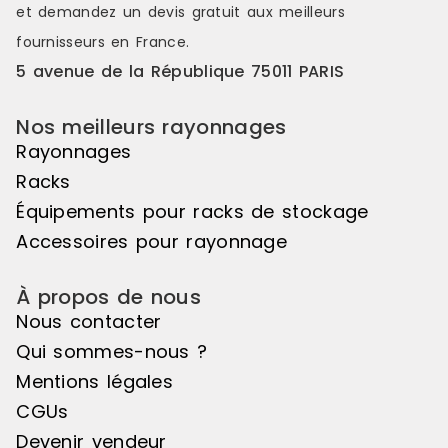
rigueurs de la cuisine
et demandez un
devis gratuit
aux meilleurs
professionnelle, assurant ainsi une
fournisseurs en France.
utilisation continue et
intensive.AvantagesPolyvalence :
5 avenue de la République 75011 PARIS
Adapté pour divers usages, du
rangement au transport.Facilité
Nos meilleurs rayonnages
d'utilisation : Mobile et facile à
manœuvrer dans tous les
Rayonnages
espaces.Durabilité : Fabriqué en
Racks
polyéthylène pour une résistance
maximale.Design optimisé : Conçu
Équipements pour racks de stockage
pour s'adapter aux besoins des
Accessoires pour rayonnage
professionnels.En conclusion, le
chariot container tous usages
Rubbermaid est un allié
À propos de nous
incontournable pour tous les chefs
Nous contacter
et professionnels de la
gastronomie, offrant une solution
Qui sommes-nous ?
pratique et efficace pour
Mentions légales
l'organisation de votre
cuisine.Caractéristiques
CGUs
techniquesMarque :
Devenir vendeur
RubbermaidHauteur du produit :