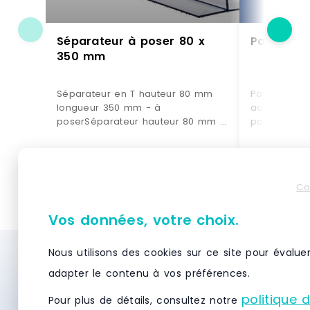
Séparateur à poser 80 x
Panier fil
350 mm
Séparateur en T hauteur 80 mm
Panier fil fe
longueur 350 mm - à
accrochage 
poserSéparateur hauteur 80 mm -
paniersPanier
longueur 350 mm2 coins
cm avec sto
arrondisEpaisseur 2 mmProfilé
(permet d'a
extrudé - translucideA
les porte-ét
VOIR LE PRODUIT
VO
poser Fabriqué en EUSEP 80/350
porte-étiqu
Co
Référence : PS 080035000 0000
version étiq
étiquette él
Vos données, votre choix.
fournis)acc
support pani
latéraux : ki
Nous utilisons des cookies sur ce site pour évalue
Besoin d’un système de stockage et de
droit et kit 
adapter le contenu à vos préférences.
gaucheCoule
rayonnage ? Demandez des devis
constructio
politique 
Pour plus de détails, consultez notre
gratuitement et recevez des offres
paniers par