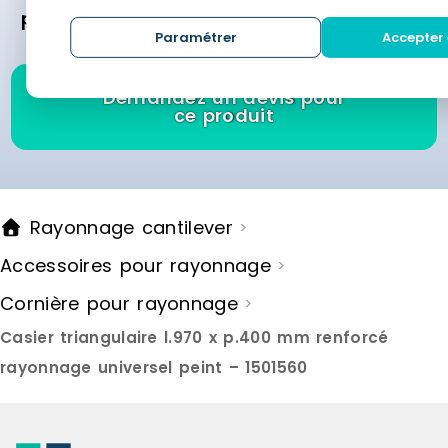
Référence :
personnalisées des meilleurs fournisseurs
Paramétrer
Accepter 
en moins de 24 heures.
Demandez un devis pour
ce produit
Rayonnage cantilever
>
Accessoires pour rayonnage
>
Cornière pour rayonnage
>
Casier triangulaire l.970 x p.400 mm renforcé
rayonnage universel peint – 1501560