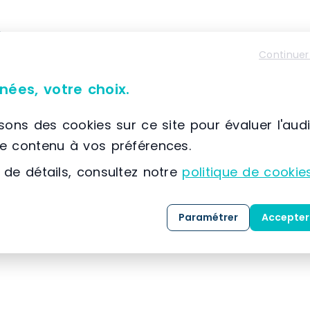
À propos de SETAM E2
Continuer
📌 Située à France, SCIONZIER, (74) Auvergne-Rhône
SETAM
est spécialisée dans la conception, la co
nées, votre choix.
solutions dédiées au
stockage
, au
classement
expertise développée depuis 1974, l’entreprise
isons des cookies sur ce site pour évaluer l'aud
référence dans l’
aménagement des espaces indu
le contenu à vos préférences.
 de détails, consultez notre
politique de cookie
Grâce à une maîtrise approfondie des métiers 
clients, SETAM propose une gamme complète de 
Paramétrer
Accepter
mesure, livrées
clé en main
.