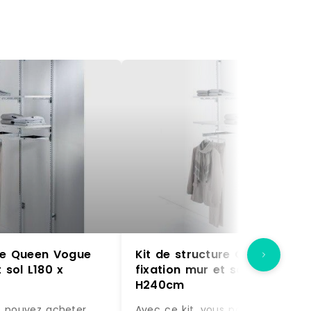
ure Queen Vogue
Kit de structure Queen Vogu
 sol L180 x
fixation mur et sol L180 x
H240cm
s pouvez acheter
Avec ce kit, vous pouvez acheter