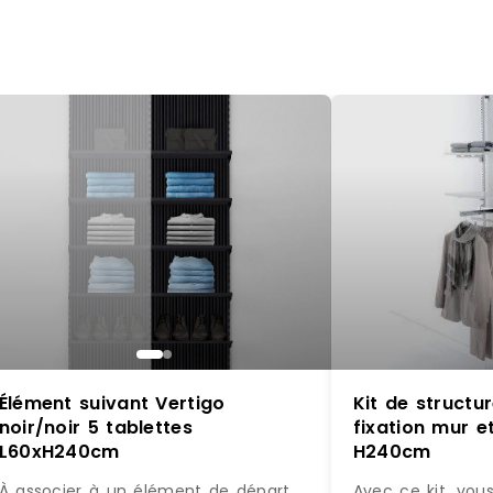
Élément suivant Vertigo
Kit de struct
noir/noir 5 tablettes
fixation mur et
L60xH240cm
H240cm
À associer à un élément de départ
Avec ce kit, vou