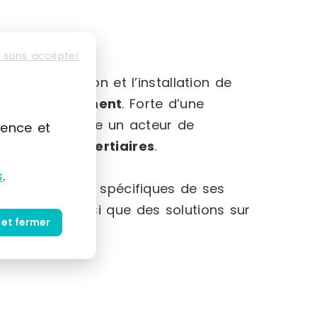
 sans accepter
-Alpes
mmercialisation et l’installation de
et au
rangement
. Forte d’une
 s’impose comme un acteur de
ience et
striels et tertiaires
.
s
.
et des besoins spécifiques de ses
produits ainsi que des solutions sur
 et fermer