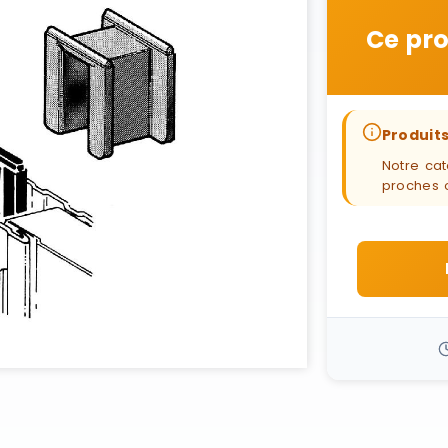
Ce pro
Produits
Notre cat
proches 