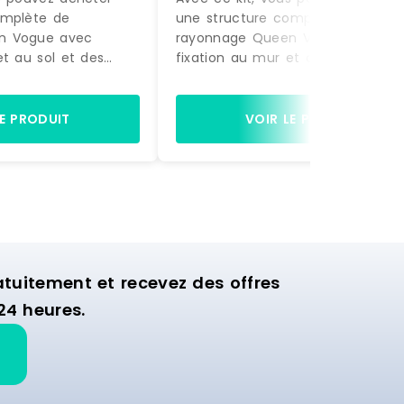
omplète de
une structure complète de
n Vogue avec
rayonnage Queen Vogue avec
et au sol et des
fixation au mur et au sol et des
actement comme sur
accessoires, exactement comme
à être montée.
la photo, prête à être montée.
gères et de 2 bras
Equipée de 4 étagères et de 2 b
LE PRODUIT
VOIR LE PRODUIT
ette structure est
de suspension, cette structure es
nager la zone
idéale pour aménager la zone
ion de votre
murale d'exposition de votre
commerce.
uitement et recevez des offres
24 heures.