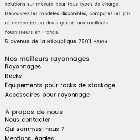
solutions sur mesure pour tous types de charge.
fiable et sécurisé.Prêt à
immédiateme
l'emploiLivré entièrement
constitue un
Découvrez les modèles disponibles, comparez les
prix
assemblé, le Cantilever 3 niveaux
allier stock
et demandez un
devis gratuit
aux meilleurs
est immédiatement opérationnel
Référence : 
et constitue une solution simple et
Disponible M
fournisseurs en France.
efficace pour organiser le
5 avenue de la République 75011 PARIS
stockage de charges longues.
Référence : 18A-1 Disponibilité :
Disponible Marque : Trilogiq
Nos meilleurs rayonnages
Rayonnages
Racks
Équipements pour racks de stockage
Accessoires pour rayonnage
À propos de nous
Nous contacter
Qui sommes-nous ?
Mentions légales