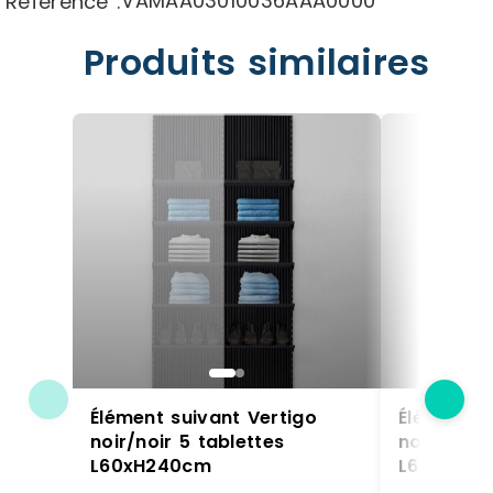
VAMAA03010036AAA0000
Référence :
Produits similaires
Élément suivant Vertigo
Élément s
noir/noir 5 tablettes
noir/noir 
L60xH240cm
L60xH24