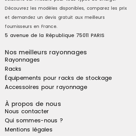
variations de hauteurs d'exposition
variations d
Découvrez les modèles disponibles, comparez les
prix
pour réaliser des mises en scène
pour réalis
distinctes et attrayantes. Le pas de
distinctes e
et demandez un
devis gratuit
aux meilleurs
50mm vous offre une véritable
50mm vous o
fournisseurs en France.
liberté d'utilisation. Veuillez noter
liberté d'uti
que cet élément suivant ne peut
que cet élé
5 avenue de la République 75011 PARIS
pas être utilisé de manière
pas être uti
autonome, il doit être associé à
autonome, il
Nos meilleurs rayonnages
l'élément de départ pour créer un
l'élément d
ensemble harmonieux. Couleur
ensemble ha
Rayonnages
principale : Noir, Matière principale
principale :
Racks
: Bois
: Bois
Équipements pour racks de stockage
Accessoires pour rayonnage
À propos de nous
Nous contacter
Qui sommes-nous ?
Mentions légales