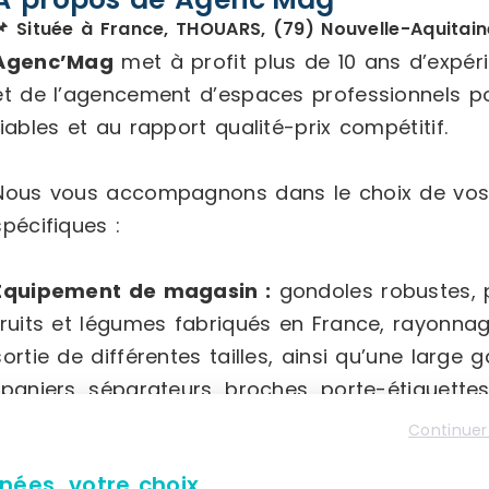
📌 Située à France, THOUARS, (79) Nouvelle-Aquitain
Agenc’Mag
met à profit plus de 10 ans d’expé
et de l’agencement d’espaces professionnels p
fiables et au rapport qualité-prix compétitif.
Nous vous accompagnons dans le choix de vos
spécifiques :
Équipement de magasin :
gondoles robustes, po
fruits et légumes fabriqués en France, rayonna
sortie de différentes tailles, ainsi qu’une la
(paniers, séparateurs, broches, porte-étiquettes,
Continuer
Équipement intérieur :
mobilier d’accueil varié,
nées, votre choix.
plusieurs formats, accessoires sanitaires adapté