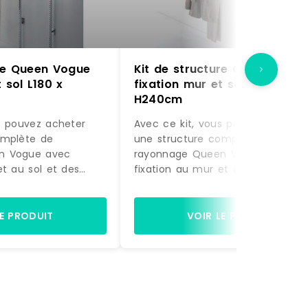
ure Queen Vogue
Kit de structure Queen Vogu
 sol L180 x
fixation mur et sol L180 x
H240cm
s pouvez acheter
Avec ce kit, vous pouvez acheter
omplète de
une structure complète de
n Vogue avec
rayonnage Queen Vogue avec
et au sol et des
fixation au mur et au sol et des
actement comme sur
accessoires, exactement comme
à être montée.
la photo, prête à être montée.
gères et de 2 bras
Equipée de 4 étagères et de 2 b
LE PRODUIT
VOIR LE PRODUIT
ette structure est
de suspension, cette structure es
nager la zone
idéale pour aménager la zone
ion de votre
murale d'exposition de votre
commerce.