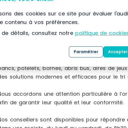
que du matériel électoral.
isons des cookies sur ce site pour évaluer l'aud
le contenu à vos préférences.
Équipement industriel :
chariots et diables de
 de détails, consultez notre
politique de cookie
charges lourdes, protections pour la sécurité d
vaste choix de solutions de stockage pour prod
Paramétrer
Accepter
Mobilier urbain :
équipements pour l’aménageme
bancs, potelets, bornes, abris bus, aires de jeux
des solutions modernes et efficaces pour le tri s
Nous accordons une attention particulière à l’or
afin de garantir leur qualité et leur conformité.
Nos conseillers sont disponibles pour répondr