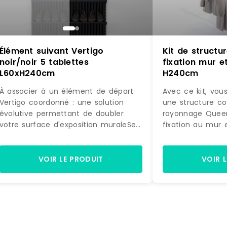
Élément suivant Vertigo
Kit de struct
noir/noir 5 tablettes
fixation mur et
L60xH240cm
H240cm
À associer à un élément de départ
Avec ce kit, vou
Vertigo coordonné : une solution
une structure c
évolutive permettant de doubler
rayonnage Quee
votre surface d'exposition muraleSe
fixation au mur 
fixe directement sur la structure
accessoires, ex
initiale : pour une pose simple et
la photo, prête 
astucieuseDesign différenciant :
Equipée de 4 éta
VOIR LE PRODUIT
VOIR 
donne beaucoup de caractère à
de suspension, c
votre univers de vente5 tablettes :
idéale pour amé
permet de jouer sur des mises en
murale d'exposit
scène de pliés et d'accessoires. Si
commerce.
l'effet obtenu avec l'élément de
départ Vertigo dans votre boutique