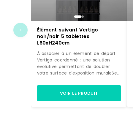
Élément suivant Vertigo
noir/noir 5 tablettes
L60xH240cm
À associer à un élément de départ
Vertigo coordonné : une solution
évolutive permettant de doubler
votre surface d'exposition muraleSe
fixe directement sur la structure
initiale : pour une pose simple et
astucieuseDesign différenciant :
VOIR LE PRODUIT
donne beaucoup de caractère à
votre univers de vente5 tablettes :
permet de jouer sur des mises en
scène de pliés et d'accessoires. Si
l'effet obtenu avec l'élément de
départ Vertigo dans votre boutique