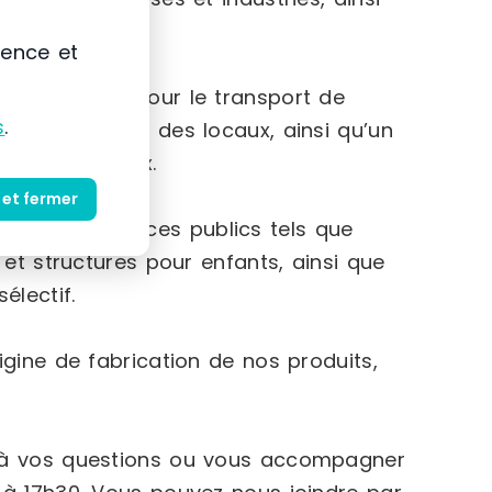
ience et
 manutention pour le transport de
s
.
es employés et des locaux, ainsi qu’un
uits dangereux.
 et fermer
nt des espaces publics tels que
 et structures pour enfants, ainsi que
électif.
igine de fabrication de nos produits,
e à vos questions ou vous accompagner