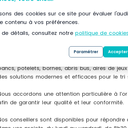
que du matériel électoral.
isons des cookies sur ce site pour évaluer l'aud
le contenu à vos préférences.
Équipement industriel :
chariots et diables de
 de détails, consultez notre
politique de cookie
charges lourdes, protections pour la sécurité d
vaste choix de solutions de stockage pour prod
Paramétrer
Accepter
Mobilier urbain :
équipements pour l’aménageme
bancs, potelets, bornes, abris bus, aires de jeux
des solutions modernes et efficaces pour le tri s
Nous accordons une attention particulière à l’or
afin de garantir leur qualité et leur conformité.
Nos conseillers sont disponibles pour répondr