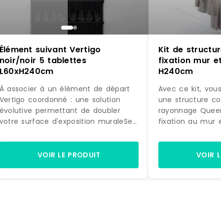
Élément suivant Vertigo
Kit de struct
noir/noir 5 tablettes
fixation mur et
L60xH240cm
H240cm
À associer à un élément de départ
Avec ce kit, vou
Vertigo coordonné : une solution
une structure c
évolutive permettant de doubler
rayonnage Quee
votre surface d'exposition muraleSe
fixation au mur 
fixe directement sur la structure
accessoires, ex
initiale : pour une pose simple et
la photo, prête 
astucieuseDesign différenciant :
Equipée de 4 éta
VOIR LE PRODUIT
VOIR 
donne beaucoup de caractère à
de suspension, c
votre univers de vente5 tablettes :
idéale pour amé
permet de jouer sur des mises en
murale d'exposit
scène de pliés et d'accessoires. Si
commerce.
l'effet obtenu avec l'élément de
départ Vertigo dans votre boutique