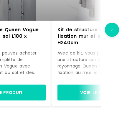
ure Queen Vogue
Kit de structure Queen Vogu
 sol L180 x
fixation mur et sol L180 x
H240cm
s pouvez acheter
Avec ce kit, vous pouvez acheter
omplète de
une structure complète de
n Vogue avec
rayonnage Queen Vogue avec
et au sol et des
fixation au mur et au sol et des
actement comme sur
accessoires, exactement comme
à être montée.
la photo, prête à être montée.
gères et de 2 bras
Equipée de 4 étagères et de 2 b
LE PRODUIT
VOIR LE PRODUIT
ette structure est
de suspension, cette structure es
nager la zone
idéale pour aménager la zone
ion de votre
murale d'exposition de votre
commerce.