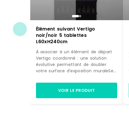
Élément suivant Vertigo
noir/noir 5 tablettes
L60xH240cm
À associer à un élément de départ
Vertigo coordonné : une solution
évolutive permettant de doubler
votre surface d'exposition muraleSe
fixe directement sur la structure
initiale : pour une pose simple et
astucieuseDesign différenciant :
VOIR LE PRODUIT
donne beaucoup de caractère à
votre univers de vente5 tablettes :
permet de jouer sur des mises en
scène de pliés et d'accessoires. Si
l'effet obtenu avec l'élément de
départ Vertigo dans votre boutique