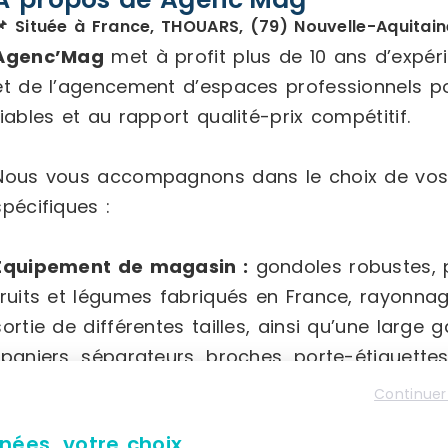
📌 Située à France, THOUARS, (79) Nouvelle-Aquitain
Agenc’Mag
met à profit plus de 10 ans d’expé
et de l’agencement d’espaces professionnels p
fiables et au rapport qualité-prix compétitif.
Nous vous accompagnons dans le choix de vos
spécifiques :
Équipement de magasin :
gondoles robustes, po
fruits et légumes fabriqués en France, rayonna
sortie de différentes tailles, ainsi qu’une la
(paniers, séparateurs, broches, porte-étiquettes,
Continuer
Équipement intérieur :
mobilier d’accueil varié,
nées, votre choix.
plusieurs formats, accessoires sanitaires adapté