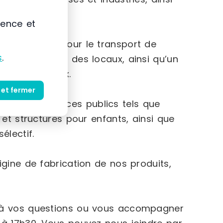
ience et
 manutention pour le transport de
s
.
es employés et des locaux, ainsi qu’un
uits dangereux.
 et fermer
nt des espaces publics tels que
 et structures pour enfants, ainsi que
électif.
igine de fabrication de nos produits,
e à vos questions ou vous accompagner