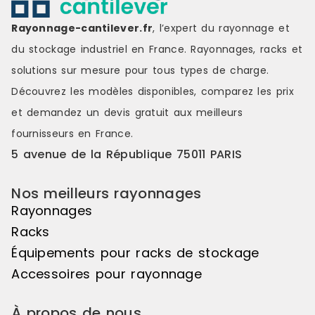
matériau en polyéthylène assure
une entretien minimal.Qualité et
Rayonnage-cantilever.fr
, l’expert du rayonnage et
fiabilitéFabriqué par Rubbermaid,
une marque de référence dans le
du stockage industriel en France. Rayonnages, racks et
domaine du matériel de cuisine
solutions sur mesure pour tous types de charge.
professionnel, ce chariot est conçu
pour durer. Sa durabilité et sa
Découvrez les modèles disponibles, comparez les
prix
robustesse en font un équipement
et demandez un
devis gratuit
aux meilleurs
de confiance qui résistera aux
rigueurs de la cuisine
fournisseurs en France.
professionnelle, assurant ainsi une
5 avenue de la République 75011 PARIS
utilisation continue et
intensive.AvantagesPolyvalence :
Adapté pour divers usages, du
Nos meilleurs rayonnages
rangement au transport.Facilité
Rayonnages
d'utilisation : Mobile et facile à
manœuvrer dans tous les
Racks
espaces.Durabilité : Fabriqué en
Équipements pour racks de stockage
polyéthylène pour une résistance
maximale.Design optimisé : Conçu
Accessoires pour rayonnage
pour s'adapter aux besoins des
professionnels.En conclusion, le
À propos de nous
chariot container tous usages