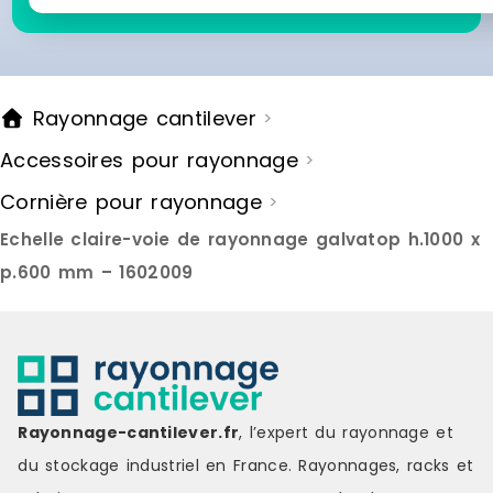
Vertigo. Sur l'élément de départ,
Vertigo. Sur
vous avez la possibilité de
vous avez la
juxtaposer 1, 2, voire 3 de ces
juxtaposer 1
éléments suivants, particulièrement
éléments sui
si vous visez à capitaliser sur un
si vous vise
Rayonnage cantilever
>
espace de votre point de vente à
espace de v
fort potentiel. Pour ce faire,
fort potentie
Accessoires pour rayonnage
>
positionnez les crémaillères
positionnez 
doubles de chaque élément
doubles de
Cornière pour rayonnage
>
suivant entre les panneaux, et
suivant entr
placez les crémaillères simples à
placez les 
Echelle claire-voie de rayonnage galvatop h.1000 x
chaque extrémité de l'ensemble
chaque extr
p.600 mm – 1602009
ainsi constitué. Les crémaillères
ainsi consti
doubles présentent un autre
doubles pré
avantage majeur ! Elles vous
avantage ma
permettent d'aligner de manière
permettent 
parfaite les supports de
parfaite les
présentation des 2 éléments (de
présentatio
départ + suivant), vous ouvrant la
départ + sui
voie à la création de symétries
voie à la cr
Rayonnage-cantilever.fr
, l’expert du rayonnage et
visuelles saisissantes, de jeux de
visuelles sa
du stockage industriel en France. Rayonnages, racks et
couleurs s'étendant sur une belle
couleurs s'é
longueur de linéaire, ou encore de
longueur de