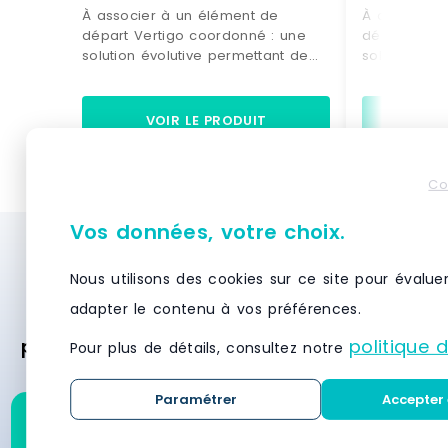
À associer à un élément de
À associer 
départ Vertigo coordonné : une
départ Vert
solution évolutive permettant de
solution évo
doubler votre surface d'exposition
doubler votr
muraleSe fixe directement sur la
muraleSe fix
structure initiale : pour une pose
structure in
VOIR LE PRODUIT
VO
simple et astucieuseDesign
simple et a
différenciant : donne beaucoup de
différencia
caractère à votre univers de
caractère à
Co
vente5 tablettes : permet de jouer
vente5 table
sur des mises en scène de pliés
sur des mis
Vos données, votre choix.
et d'accessoires. Si l'effet obtenu
et d'accesso
Besoin d’un système de stockage et de
avec l'élément de départ Vertigo
avec l'élém
dans votre boutique vous a
dans votre 
Nous utilisons des cookies sur ce site pour évalue
rayonnage ? Demandez des devis
convaincu et que vous souhaitez
convaincu e
adapter le contenu à vos préférences.
gratuitement et recevez des offres
maximiser son impact visuel, ne
maximiser s
cherchez pas plus loin et
cherchez pas
politique 
personnalisées des meilleurs fournisseurs
Pour plus de détails, consultez notre
découvrez cet élément suivant
découvrez c
en moins de 24 heures.
coordonné, d'une largeur de
coordonné, 
60cm, équipé de 5 tablettes de
60cm, équip
Paramétrer
Accepter 
couleur noire. Vous allez apprécier
couleur noir
Demandez un devis pour
toute l'ingéniosité de la solution
toute l'ingén
ce produit