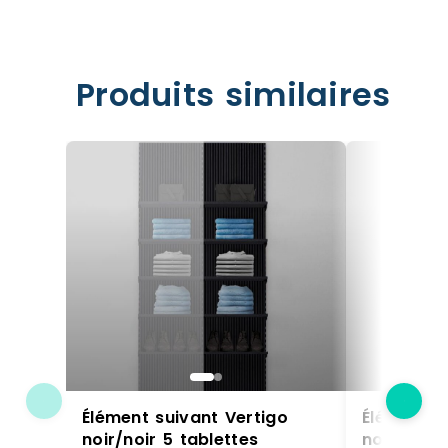
Produits similaires
Élément suivant Vertigo
Élément s
noir/noir 5 tablettes
noir/noir 