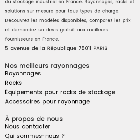
du stockage industriel en France. Rayonnages, racks et
couleurs s'étendant sur une belle
couleurs s'é
longueur de linéaire, ou encore de
longueur de
solutions sur mesure pour tous types de charge.
variations de hauteurs d'exposition
variations d
Découvrez les modèles disponibles, comparez les
prix
pour réaliser des mises en scène
pour réalis
distinctes et attrayantes. Le pas de
distinctes e
et demandez un
devis gratuit
aux meilleurs
50mm vous offre une véritable
50mm vous o
fournisseurs en France.
liberté d'utilisation. Veuillez noter
liberté d'uti
que cet élément suivant ne peut
que cet élé
5 avenue de la République 75011 PARIS
pas être utilisé de manière
pas être uti
autonome, il doit être associé à
autonome, il
Nos meilleurs rayonnages
l'élément de départ pour créer un
l'élément d
ensemble harmonieux. Couleur
ensemble ha
Rayonnages
principale : Noir, Matière principale
principale :
Racks
: Bois
: Bois
Équipements pour racks de stockage
Accessoires pour rayonnage
À propos de nous
Nous contacter
Qui sommes-nous ?