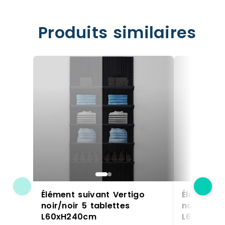
Produits similaires
Élément suivant Vertigo
Élément s
noir/noir 5 tablettes
noir/noir 
L60xH240cm
L60xH24