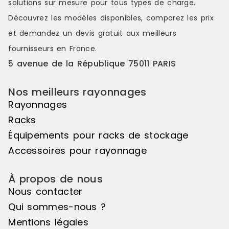
solutions sur mesure pour tous types de charge.
variations de hauteurs d'exposition
variations d
Découvrez les modèles disponibles, comparez les
prix
pour réaliser des mises en scène
pour réalis
distinctes et attrayantes. Le pas de
distinctes e
et demandez un
devis gratuit
aux meilleurs
50mm vous offre une véritable
50mm vous o
fournisseurs en France.
liberté d'utilisation. Veuillez noter
liberté d'uti
que cet élément suivant ne peut
que cet élé
5 avenue de la République 75011 PARIS
pas être utilisé de manière
pas être uti
autonome, il doit être associé à
autonome, il
Nos meilleurs rayonnages
l'élément de départ pour créer un
l'élément d
ensemble harmonieux. Couleur
ensemble ha
Rayonnages
principale : Noir, Matière principale
principale :
Racks
: Bois
: Bois
Équipements pour racks de stockage
Accessoires pour rayonnage
À propos de nous
Nous contacter
Qui sommes-nous ?
Mentions légales