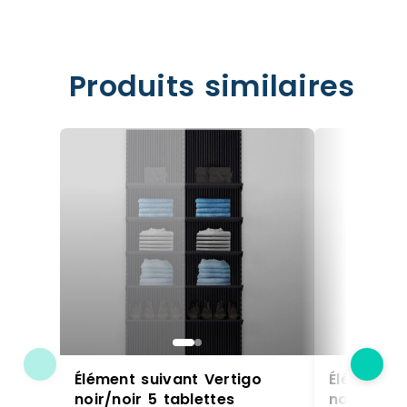
Produits similaires
Élément suivant Vertigo
Élément s
noir/noir 5 tablettes
noir/noir 