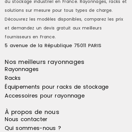
du stockage industriel en France. Rayonnages, racks et
couleurs s'étendant sur une belle
couleurs s'é
longueur de linéaire, ou encore de
longueur de
solutions sur mesure pour tous types de charge.
variations de hauteurs d'exposition
variations d
Découvrez les modèles disponibles, comparez les
prix
pour réaliser des mises en scène
pour réalis
distinctes et attrayantes. Le pas de
distinctes e
et demandez un
devis gratuit
aux meilleurs
50mm vous offre une véritable
50mm vous o
fournisseurs en France.
liberté d'utilisation. Veuillez noter
liberté d'uti
que cet élément suivant ne peut
que cet élé
5 avenue de la République 75011 PARIS
pas être utilisé de manière
pas être uti
autonome, il doit être associé à
autonome, il
Nos meilleurs rayonnages
l'élément de départ pour créer un
l'élément d
ensemble harmonieux. Couleur
ensemble ha
Rayonnages
principale : Noir, Matière principale
principale :
Racks
: Bois
: Bois
Équipements pour racks de stockage
Accessoires pour rayonnage
À propos de nous
Nous contacter
Qui sommes-nous ?