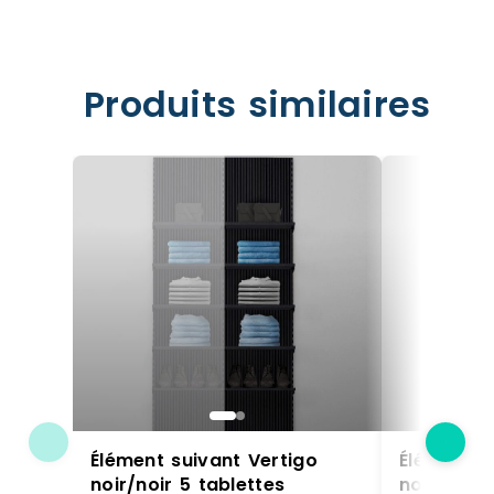
Produits similaires
Élément suivant Vertigo
Élément s
noir/noir 5 tablettes
noir/noir 