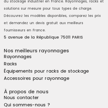
du stockage industriel en France. Rayonnages, racks et
couleurs s'étendant sur une belle
couleurs s'é
longueur de linéaire, ou encore de
longueur de
solutions sur mesure pour tous types de charge.
variations de hauteurs d'exposition
variations d
Découvrez les modèles disponibles, comparez les
prix
pour réaliser des mises en scène
pour réalis
distinctes et attrayantes. Le pas de
distinctes e
et demandez un
devis gratuit
aux meilleurs
50mm vous offre une véritable
50mm vous o
fournisseurs en France.
liberté d'utilisation. Veuillez noter
liberté d'uti
que cet élément suivant ne peut
que cet élé
5 avenue de la République 75011 PARIS
pas être utilisé de manière
pas être uti
autonome, il doit être associé à
autonome, il
Nos meilleurs rayonnages
l'élément de départ pour créer un
l'élément d
ensemble harmonieux. Couleur
ensemble ha
Rayonnages
principale : Noir, Matière principale
principale :
Racks
: Bois
: Bois
Équipements pour racks de stockage
Accessoires pour rayonnage
À propos de nous
Nous contacter
Qui sommes-nous ?