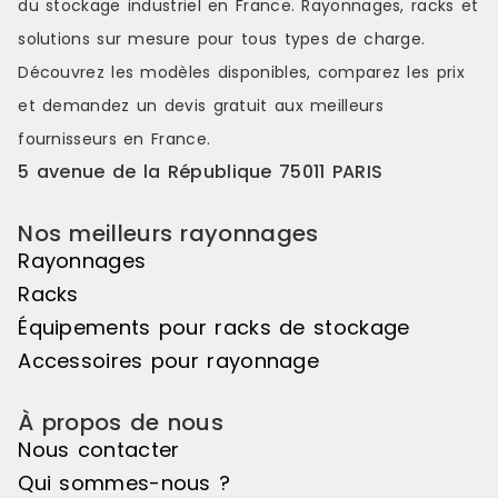
du stockage industriel en France. Rayonnages, racks et
couleurs s'étendant sur une belle
couleurs s'é
longueur de linéaire, ou encore de
longueur de
solutions sur mesure pour tous types de charge.
variations de hauteurs d'exposition
variations d
Découvrez les modèles disponibles, comparez les
prix
pour réaliser des mises en scène
pour réalis
distinctes et attrayantes. Le pas de
distinctes e
et demandez un
devis gratuit
aux meilleurs
50mm vous offre une véritable
50mm vous o
fournisseurs en France.
liberté d'utilisation. Veuillez noter
liberté d'uti
que cet élément suivant ne peut
que cet élé
5 avenue de la République 75011 PARIS
pas être utilisé de manière
pas être uti
autonome, il doit être associé à
autonome, il
Nos meilleurs rayonnages
l'élément de départ pour créer un
l'élément d
ensemble harmonieux. Couleur
ensemble ha
Rayonnages
principale : Noir, Matière principale
principale :
Racks
: Bois
: Bois
Équipements pour racks de stockage
Accessoires pour rayonnage
À propos de nous
Nous contacter
Qui sommes-nous ?