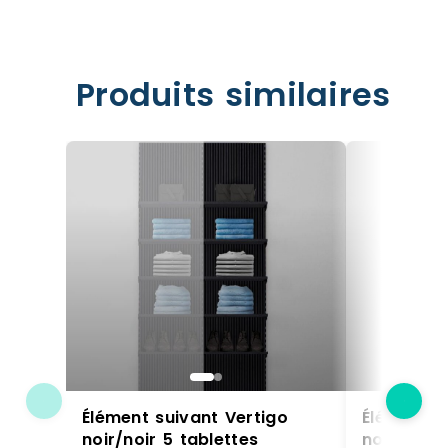
Produits similaires
Élément suivant Vertigo
Élément s
noir/noir 5 tablettes
noir/noir 