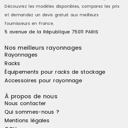
distinctes et attrayantes. Le pas de
distinctes e
Découvrez les modèles disponibles, comparez les
prix
50mm vous offre une véritable
50mm vous o
et demandez un
devis gratuit
aux meilleurs
liberté d'utilisation. Veuillez noter
liberté d'uti
que cet élément suivant ne peut
que cet élé
fournisseurs en France.
pas être utilisé de manière
pas être uti
5 avenue de la République 75011 PARIS
autonome, il doit être associé à
autonome, il
l'élément de départ pour créer un
l'élément d
ensemble harmonieux. Couleur
ensemble ha
Nos meilleurs rayonnages
principale : Noir, Matière principale
principale :
Rayonnages
: Bois
: Bois
Racks
Équipements pour racks de stockage
Accessoires pour rayonnage
À propos de nous
Nous contacter
Qui sommes-nous ?
Mentions légales