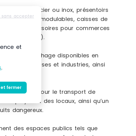
rtillons en acier ou inox, présentoirs
 sans accepter
ges d’archives modulables, caisses de
rge gamme d’accessoires pour commerces
 chariots, etc.).
ience et
 vitrines d’affichage disponibles en
s aux entreprises et industries, ainsi
s
.
 et fermer
 manutention pour le transport de
es employés et des locaux, ainsi qu’un
uits dangereux.
nt des espaces publics tels que