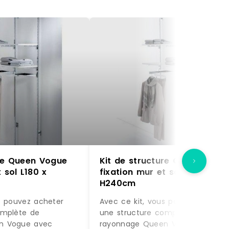
ure Queen Vogue
Kit de structure Queen Vogu
 sol L180 x
fixation mur et sol L180 x
H240cm
s pouvez acheter
Avec ce kit, vous pouvez acheter
omplète de
une structure complète de
n Vogue avec
rayonnage Queen Vogue avec