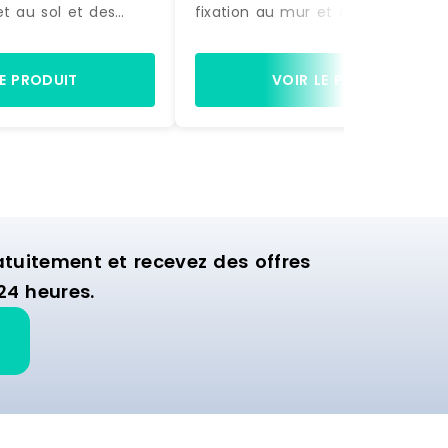
et au sol et des
fixation au mur et au sol et des
actement comme sur
accessoires, exactement comme
à être montée.
la photo, prête à être montée.
gères et de 2 bras
Equipée de 4 étagères et de 2 b
LE PRODUIT
VOIR LE PRODUIT
ette structure est
de suspension, cette structure es
nager la zone
idéale pour aménager la zone
ion de votre
murale d'exposition de votre
commerce.
uitement et recevez des offres
24 heures.