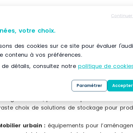
Équipement de magasin :
gondoles robustes, po
Continuer
fruits et légumes fabriqués en France, rayonna
sortie de différentes tailles, ainsi qu’une la
nées, votre choix.
(paniers, séparateurs, broches, porte-étiquettes,
isons des cookies sur ce site pour évaluer l'aud
Équipement intérieur :
mobilier d’accueil varié,
le contenu à vos préférences.
plusieurs formats, accessoires sanitaires adapté
 de détails, consultez notre
politique de cookie
que du matériel électoral.
Paramétrer
Accepter
Équipement industriel :
chariots et diables de
charges lourdes, protections pour la sécurité d
vaste choix de solutions de stockage pour prod
Mobilier urbain :
équipements pour l’aménageme