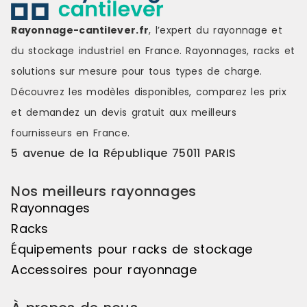
fiabilitéFabriqué par Rubbermaid,
une marque de référence dans le
Rayonnage-cantilever.fr
, l’expert du rayonnage et
domaine du matériel de cuisine
du stockage industriel en France. Rayonnages, racks et
professionnel, ce chariot est conçu
pour durer. Sa durabilité et sa
solutions sur mesure pour tous types de charge.
robustesse en font un équipement
Découvrez les modèles disponibles, comparez les
prix
de confiance qui résistera aux
rigueurs de la cuisine
et demandez un
devis gratuit
aux meilleurs
professionnelle, assurant ainsi une
fournisseurs en France.
utilisation continue et
intensive.AvantagesPolyvalence :
5 avenue de la République 75011 PARIS
Adapté pour divers usages, du
rangement au transport.Facilité
Nos meilleurs rayonnages
d'utilisation : Mobile et facile à
manœuvrer dans tous les
Rayonnages
espaces.Durabilité : Fabriqué en
Racks
polyéthylène pour une résistance
maximale.Design optimisé : Conçu
Équipements pour racks de stockage
pour s'adapter aux besoins des
Accessoires pour rayonnage
professionnels.En conclusion, le
chariot container tous usages
Rubbermaid est un allié