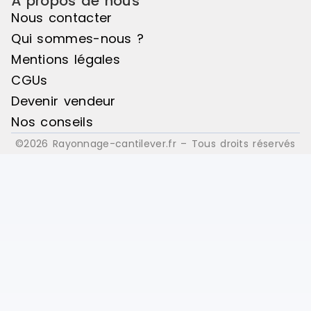
À propos de nous
incontournable pour tous les chefs
Nous contacter
et professionnels de la
gastronomie, offrant une solution
Qui sommes-nous ?
pratique et efficace pour
Mentions légales
l'organisation de votre
cuisine.Caractéristiques
CGUs
techniquesMarque :
Devenir vendeur
RubbermaidHauteur du produit :
15,9 cmLargeur du produit : 43,8
Nos conseils
cmProfondeur du produit : 43,8
©2026 Rayonnage-cantilever.fr – Tous droits réservés
cmMatériel : Polyéthylène (PE)
Marque : Rubbermaid Délai de
livraison : 3-10 jours ouvrés