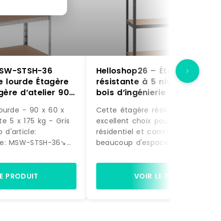
SW-STSH-36
Helloshop26 – Étagère
e lourde Étagère
résistante à 5 niveaux acier 
gère d’atelier 90
bois d’ingénierie gris
Supporte 5 x 175
02_0045715 – gris Bois mass
ourde - 90 x 60 x
Cette étagère résistante est un
acier
3000220819519
e 5 x 175 kg - Gris
excellent choix pour le stockage
6
résidentiel et commercial, offran
e: MSW-STSH-36↘️
beaucoup d'espace pour garder 
es:Manuel
les articles soigneusement
iPoids - 15.4
organisés.Matériau robuste : l'éta
mpartiments - 5
de rangement se compose d'un
LE PRODUIT
VOIR LE PRODUIT
 875 kgMatériau(x)
cadre en acier et de planches e
éCouleur(s) -
bois d'ingénierie.Les cadres en ac
cm] - 90 x 60 x
garantissent robustesse et stabilit
ar tablette [kg] -
tandis que le bois d'ingénierie off