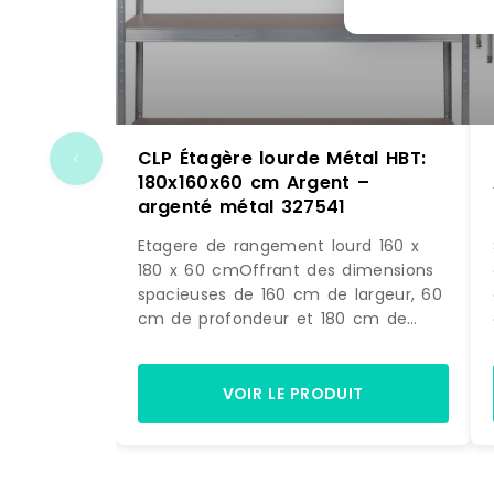
CLP Étagère lourde Métal HBT:
180x160x60 cm Argent –
argenté métal 327541
Etagere de rangement lourd 160 x
180 x 60 cmOffrant des dimensions
spacieuses de 160 cm de largeur, 60
cm de profondeur et 180 cm de
hauteur, cette etagere robuste
maximise votre espace de stockage
tout en gardant vos affaires
VOIR LE PRODUIT
ordonnees. Sa structure solide en
metal galvanise de 1 mm associee a
4 tablettes ultra-resistantes en MDF
de 6,2 mm d epaisseur garantit une