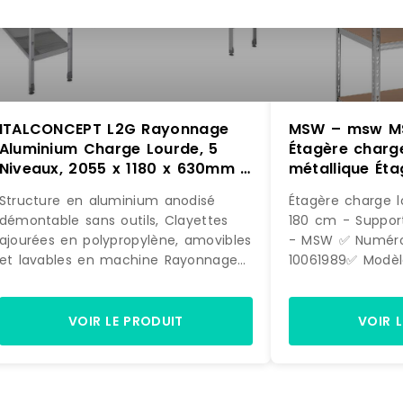
ITALCONCEPT L2G Rayonnage
MSW – msw M
Aluminium Charge Lourde, 5
Étagère charg
Niveaux, 2055 x 1180 x 630mm –
métallique Éta
3616350046734
x 60 x 180 cm 
Structure en aluminium anodisé
Étagère charge l
kg Gris – gris 
démontable sans outils, Clayettes
180 cm - Support
406285909124
ajourées en polypropylène, amovibles
- MSW ✅ Numéro d'article:
et lavables en machine Rayonnage
10061989✅ Modèl
livré démonté Stabilité des petits
Détails techniqu
objets grâce à la largeur optimale
d'utilisation - Ou
Confort d'utilisation du polypropylène
kgNombre de co
VOIR LE PRODUIT
VOIR 
en froid positif et négatif
PcCharge max. -
Démontage et remontage facile des
- Acier galvanis
retours d'angle sans défaire le
GrisDimensions [
niveau porteur Hauteur : 2055 mm
180Charge max. p