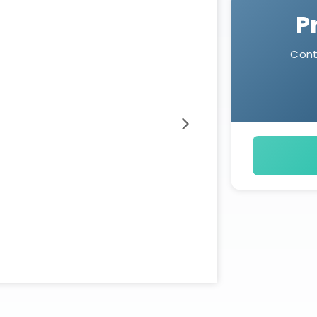
P
Cont