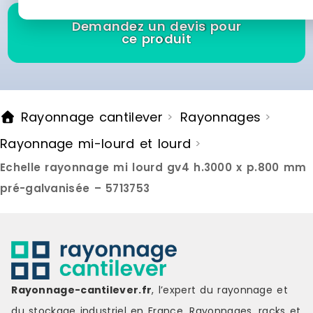
sans necessiter d outils. Les
niveaux sont ajustables en hauteur
Demandez un devis pour
pour s adapter a vos besoins de
ce produit
stockage. Des patins integres
protegent votre sol contre les
rayures. Cette etagere est concue
pour une utilisation dans des
pieces seches telles que caves,
Rayonnage cantilever
Rayonnages
>
>
garages, ateliers ou espaces de
stockage. Pour une stabilite et une
Rayonnage mi-lourd et lourd
>
securite optimales, il est
recommande de la fixer
Echelle rayonnage mi lourd gv4 h.3000 x p.800 mm
egalement au mur. Marque : CLP
Couleur : silver Matière : metal
pré-galvanisée – 5713753
Délai de livraison : 7-8 jours
ouvrés
Rayonnage-cantilever.fr
, l’expert du rayonnage et
du stockage industriel en France. Rayonnages, racks et