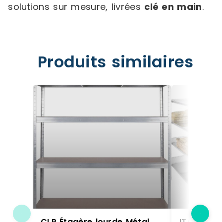
solutions sur mesure, livrées
clé en main
.
Produits similaires
CLP Étagère lourde Métal
ITALCONC