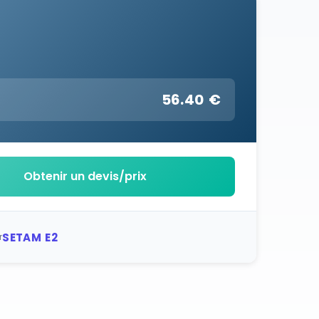
56.40 €
:
Obtenir un devis/prix
SETAM E2
r