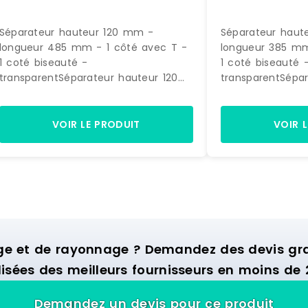
Séparateur hauteur 120 mm -
Séparateur haut
longueur 485 mm - 1 côté avec T -
longueur 385 mm
1 coté biseauté -
1 coté biseauté 
transparentSéparateur hauteur 120
transparentSépar
mm - longueur 485 mm1 côté avec
mm - longueur 
T - 1 coté biseautépolycarbonate
T - 1 coté bisea
injecté 3 mm - transparent A clipser
injecté 3 mm - t
VOIR LE PRODUIT
VOIR 
sur rail Fabriqué en
sur rail Fabriqué
EU SPIVIT120/485 SPIVIT120/485
Référence : PS 1
Référence : PS 120048512 0000
Marque : SPI
Marque : SPI
ge et de rayonnage ? Demandez des devis grat
isées des meilleurs fournisseurs en moins de 
Demandez un devis pour ce produit