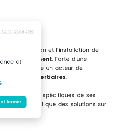
 sans accepter
-Alpes
mmercialisation et l’installation de
et au
rangement
. Forte d’une
ience et
 s’impose comme un acteur de
striels et tertiaires
.
s
.
et des besoins spécifiques de ses
 et fermer
produits ainsi que des solutions sur