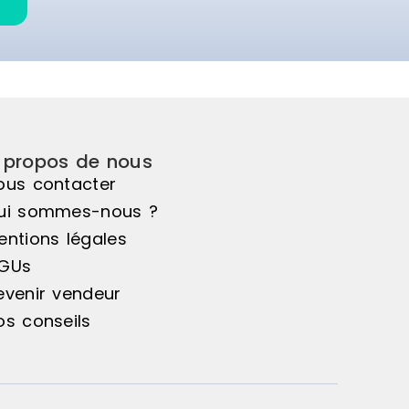
 propos de nous
ous contacter
ui sommes-nous ?
entions légales
GUs
evenir vendeur
os conseils