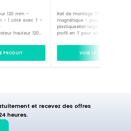
eur 120 mm -
Rail de montage 1000 mm -
 - 1 côté avec T -
magnétique - pour séparateurs
-
plastiquesRail large magnétique 
ateur hauteur 120
profil en T pour séparateurs
385 mm1 côté avec
plastiqueslongueur 1000 mm Blanc
utépolycarbonate
Fabriqué en EU RAILMAG Référence :
ransparent A clipser
RS 010001005 0000 Marque : SPI
LE PRODUIT
VOIR LE PRODUIT
 en EU SPIVIT120/385
20038512 0000
uitement et recevez des offres
24 heures.