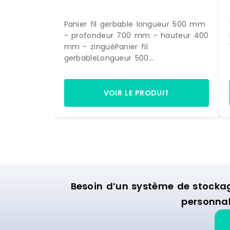
Panier fil gerbable longueur 500 mm
- profondeur 700 mm - hauteur 400
mm - zinguéPanier fil
gerbableLongueur 500
mmProfondeur 700 mmHauteur 400
mmFinition: zinguée Peut être équipé
d'un porte-étiquette Fabrication en
VOIR LE PRODUIT
UE Référence : FP 0050070 40 ZN
Besoin d’un système de stocka
personnal