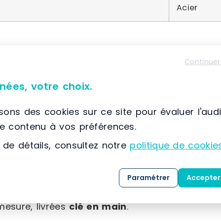
Acier
Continuer
À propos de SETAM E2
nées, votre choix.
📌 Située à France, SCIONZIER, (74) Auvergne-Rhône
SETAM
est spécialisée dans la conception, la co
isons des cookies sur ce site pour évaluer l'aud
solutions dédiées au
stockage
, au
classement
le contenu à vos préférences.
expertise développée depuis 1974, l’entreprise
 de détails, consultez notre
politique de cookie
référence dans l’
aménagement des espaces indu
Grâce à une maîtrise approfondie des métiers 
Paramétrer
Accepter
clients, SETAM propose une gamme complète de 
mesure, livrées
clé en main
.