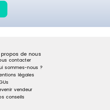
 propos de nous
ous contacter
ui sommes-nous ?
entions légales
GUs
evenir vendeur
os conseils