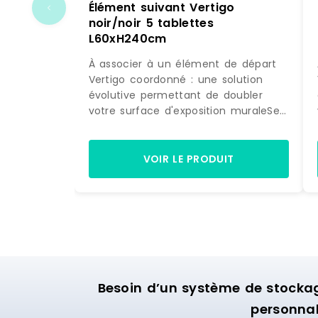
Élément suivant Vertigo
noir/noir 5 tablettes
L60xH240cm
À associer à un élément de départ
Vertigo coordonné : une solution
évolutive permettant de doubler
votre surface d'exposition muraleSe
fixe directement sur la structure
initiale : pour une pose simple et
astucieuseDesign différenciant :
VOIR LE PRODUIT
donne beaucoup de caractère à
votre univers de vente5 tablettes :
permet de jouer sur des mises en
scène de pliés et d'accessoires. Si
l'effet obtenu avec l'élément de
départ Vertigo dans votre boutique
vous a convaincu et que vous
souhaitez maximiser son impact
Besoin d’un système de stocka
visuel, ne cherchez pas plus loin et
personnal
découvrez cet élément suivant