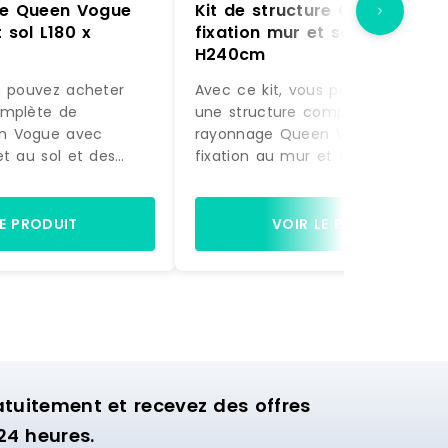
ure Queen Vogue
Kit de structure Queen Vogu
 sol L180 x
fixation mur et sol L180 x
H240cm
s pouvez acheter
Avec ce kit, vous pouvez acheter
omplète de
une structure complète de
n Vogue avec
rayonnage Queen Vogue avec
et au sol et des
fixation au mur et au sol et des
actement comme sur
accessoires, exactement comme
à être montée.
la photo, prête à être montée.
gères et de 2 bras
Equipée de 4 étagères et de 2 b
LE PRODUIT
VOIR LE PRODUIT
ette structure est
de suspension, cette structure es
nager la zone
idéale pour aménager la zone
ion de votre
murale d'exposition de votre
commerce.
uitement et recevez des offres
24 heures.