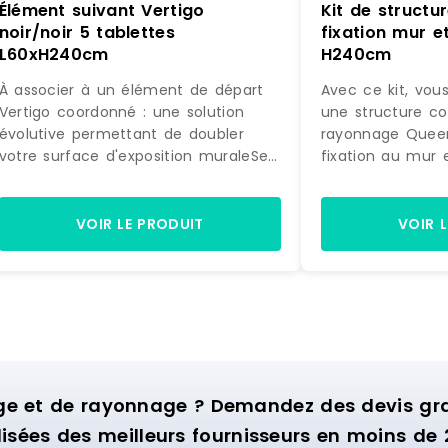
Élément suivant Vertigo
Kit de struct
noir/noir 5 tablettes
fixation mur et
L60xH240cm
H240cm
À associer à un élément de départ
Avec ce kit, vou
Vertigo coordonné : une solution
une structure c
évolutive permettant de doubler
rayonnage Quee
votre surface d'exposition muraleSe
fixation au mur 
fixe directement sur la structure
accessoires, ex
initiale : pour une pose simple et
la photo, prête 
astucieuseDesign différenciant :
Equipée de 4 éta
VOIR LE PRODUIT
VOIR 
donne beaucoup de caractère à
de suspension, c
votre univers de vente5 tablettes :
idéale pour amé
permet de jouer sur des mises en
murale d'exposit
scène de pliés et d'accessoires. Si
commerce.
l'effet obtenu avec l'élément de
départ Vertigo dans votre boutique
vous a convaincu et que vous
souhaitez maximiser son impact
ge et de rayonnage ? Demandez des devis grat
visuel, ne cherchez pas plus loin et
isées des meilleurs fournisseurs en moins de 
découvrez cet élément suivant