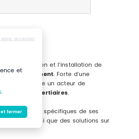
 sans accepter
-Alpes
mmercialisation et l’installation de
ience et
et au
rangement
. Forte d’une
 s’impose comme un acteur de
s
.
striels et tertiaires
.
et des besoins spécifiques de ses
 et fermer
produits ainsi que des solutions sur