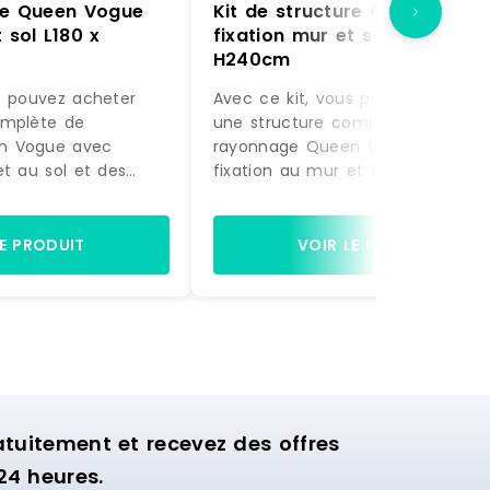
ure Queen Vogue
Kit de structure Queen Vogu
 sol L180 x
fixation mur et sol L180 x
H240cm
s pouvez acheter
Avec ce kit, vous pouvez acheter
omplète de
une structure complète de
n Vogue avec
rayonnage Queen Vogue avec
et au sol et des
fixation au mur et au sol et des
actement comme sur
accessoires, exactement comme
à être montée.
la photo, prête à être montée.
gères et de 2 bras
Equipée de 4 étagères et de 2 b
LE PRODUIT
VOIR LE PRODUIT
ette structure est
de suspension, cette structure es
nager la zone
idéale pour aménager la zone
ion de votre
murale d'exposition de votre
commerce.
uitement et recevez des offres
24 heures.