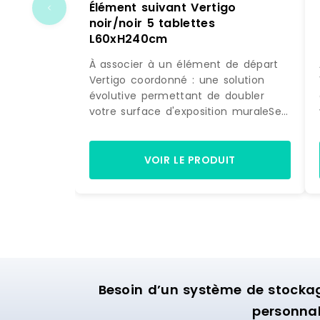
Élément suivant Vertigo
noir/noir 5 tablettes
L60xH240cm
À associer à un élément de départ
Vertigo coordonné : une solution
évolutive permettant de doubler
votre surface d'exposition muraleSe
fixe directement sur la structure
initiale : pour une pose simple et
astucieuseDesign différenciant :
VOIR LE PRODUIT
donne beaucoup de caractère à
votre univers de vente5 tablettes :
permet de jouer sur des mises en
scène de pliés et d'accessoires. Si
l'effet obtenu avec l'élément de
départ Vertigo dans votre boutique
vous a convaincu et que vous
souhaitez maximiser son impact
Besoin d’un système de stocka
visuel, ne cherchez pas plus loin et
personnal
découvrez cet élément suivant