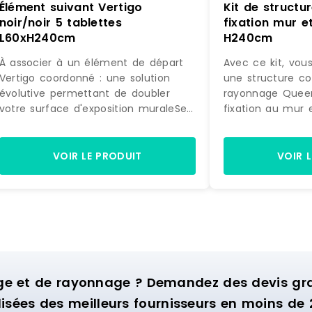
Élément suivant Vertigo
Kit de struct
noir/noir 5 tablettes
fixation mur et
L60xH240cm
H240cm
À associer à un élément de départ
Avec ce kit, vou
Vertigo coordonné : une solution
une structure c
évolutive permettant de doubler
rayonnage Quee
votre surface d'exposition muraleSe
fixation au mur 
fixe directement sur la structure
accessoires, ex
initiale : pour une pose simple et
la photo, prête 
astucieuseDesign différenciant :
Equipée de 4 éta
VOIR LE PRODUIT
VOIR 
donne beaucoup de caractère à
de suspension, c
votre univers de vente5 tablettes :
idéale pour amé
permet de jouer sur des mises en
murale d'exposit
scène de pliés et d'accessoires. Si
commerce.
l'effet obtenu avec l'élément de
départ Vertigo dans votre boutique
vous a convaincu et que vous
souhaitez maximiser son impact
ge et de rayonnage ? Demandez des devis grat
visuel, ne cherchez pas plus loin et
isées des meilleurs fournisseurs en moins de 
découvrez cet élément suivant