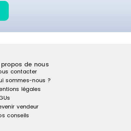
 propos de nous
ous contacter
ui sommes-nous ?
entions légales
GUs
evenir vendeur
os conseils