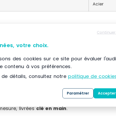
Acier
Continuer
À propos de SETAM E2
nées, votre choix.
📌 Située à France, SCIONZIER, (74) Auvergne-Rhône
SETAM
est spécialisée dans la conception, la co
isons des cookies sur ce site pour évaluer l'aud
solutions dédiées au
stockage
, au
classement
le contenu à vos préférences.
expertise développée depuis 1974, l’entreprise
 de détails, consultez notre
politique de cookie
référence dans l’
aménagement des espaces indu
Grâce à une maîtrise approfondie des métiers 
Paramétrer
Accepter
clients, SETAM propose une gamme complète de 
mesure, livrées
clé en main
.