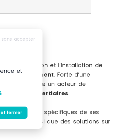
 sans accepter
-Alpes
mmercialisation et l’installation de
ience et
et au
rangement
. Forte d’une
 s’impose comme un acteur de
s
.
striels et tertiaires
.
et des besoins spécifiques de ses
 et fermer
produits ainsi que des solutions sur