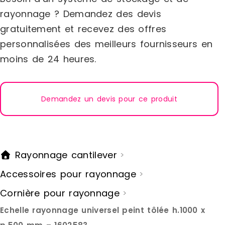
(panneau système): GrisHauteur
(panneau s
rayonnage ? Demandez des devis
(panneau système): 50cmLargeur
(panneau s
gratuitement et recevez des offres
(panneau système): 100cmProfondeur
(panneau s
(panneau système): 2cmCouleur (bacs
(panneau s
personnalisées des meilleurs fournisseurs en
à bec): SchwrzHauteur (bacs à bec):
à bec): Sc
moins de 24 heures.
7,5cmLargeur (bacs à bec):
7,5cmLarge
10cmProfondeur (boîtes à roulements
10cmProfon
visuels): 17,5cmVolume (bacs à bec):
visuels): 
0,8 litreNuméro (bacs à bec): 45
0,8 litreN
piècesSichtlagerboxen Leitfähig / ESD
Demandez un devis pour ce produit
piècesSicht
Marque : Proregal Couleur : grey
Marque : Pr
Matière : steel Délai de livraison : 5-7
Matière : st
jours ouvrés
jours ouvré
Rayonnage cantilever
>
Accessoires pour rayonnage
>
Cornière pour rayonnage
>
Echelle rayonnage universel peint tôlée h.1000 x