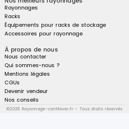
Nos meilleurs rayonnages
l'élément de départ pour créer un
l'élément d
ensemble harmonieux. Couleur
ensemble ha
Rayonnages
principale : Noir, Matière principale
principale :
Racks
: Bois
: Bois
Équipements pour racks de stockage
Accessoires pour rayonnage
À propos de nous
Nous contacter
Qui sommes-nous ?
Mentions légales
CGUs
Devenir vendeur
Nos conseils
©2026 Rayonnage-cantilever.fr – Tous droits réservés