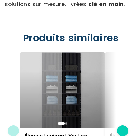
solutions sur mesure, livrées
clé en main
.
Produits similaires
Élément suivant Vertigo
Élément s