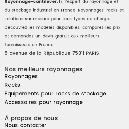
Rayonnage-cantilever.fr
, l’expert du rayonnage et
visuelles saisissantes, de jeux de
visuelles sa
du stockage industriel en France. Rayonnages, racks et
couleurs s'étendant sur une belle
couleurs s'é
longueur de linéaire, ou encore de
longueur de
solutions sur mesure pour tous types de charge.
variations de hauteurs d'exposition
variations d
Découvrez les modèles disponibles, comparez les
prix
pour réaliser des mises en scène
pour réalis
distinctes et attrayantes. Le pas de
distinctes e
et demandez un
devis gratuit
aux meilleurs
50mm vous offre une véritable
50mm vous o
fournisseurs en France.
liberté d'utilisation. Veuillez noter
liberté d'uti
que cet élément suivant ne peut
que cet élé
5 avenue de la République 75011 PARIS
pas être utilisé de manière
pas être uti
autonome, il doit être associé à
autonome, il
Nos meilleurs rayonnages
l'élément de départ pour créer un
l'élément d
ensemble harmonieux. Couleur
ensemble ha
Rayonnages
principale : Noir, Matière principale
principale :
Racks
: Bois
: Bois
Équipements pour racks de stockage
Accessoires pour rayonnage
À propos de nous
Nous contacter