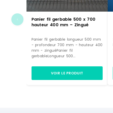
Panier fil gerbable 500 x 700
hauteur 400 mm – Zingué
Panier fil gerbable longueur 500 mm
- profondeur 700 mm - hauteur 400
mm - zinguéPanier fil
gerbableLongueur 500
mmProfondeur 700 mmHauteur 400
mmFinition: zinguée Peut être équipé
d'un porte-étiquette Fabrication en
VOIR LE PRODUIT
UE Référence : FP 0050070 40 ZN