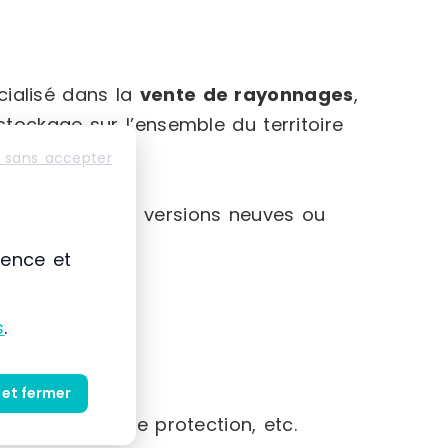
ialisé dans la
vente de rayonnages
,
tockage sur l’ensemble du territoire
 sans accepter
disponibles en versions neuves ou
ience et
s
.
 et fermer
ts, barrières de protection, etc.