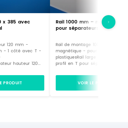
0 x 385 avec
Rail 1000 mm – magnétique 
l
pour séparateurs
eur 120 mm -
Rail de montage 1000 mm -
 - 1 côté avec T -
magnétique - pour séparateurs
-
plastiquesRail large magnétique 
ateur hauteur 120
profil en T pour séparateurs
385 mm1 côté avec
plastiqueslongueur 1000 mm Blanc
utépolycarbonate
Fabriqué en EU RAILMAG Référence :
ransparent A clipser
RS 010001005 0000 Marque : SPI
LE PRODUIT
VOIR LE PRODUIT
 en EU SPIVIT120/385
20038512 0000