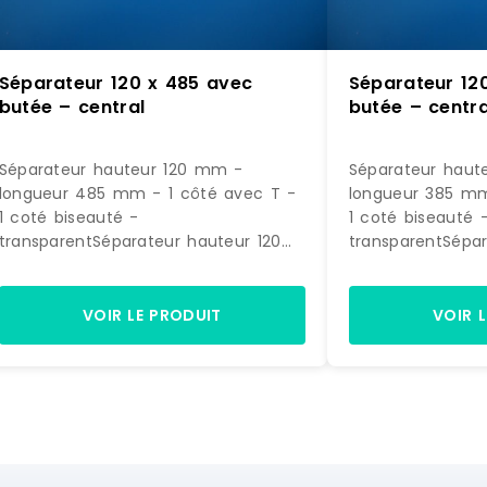
Séparateur 120 x 485 avec
Séparateur 12
butée – central
butée – centra
Séparateur hauteur 120 mm -
Séparateur haut
longueur 485 mm - 1 côté avec T -
longueur 385 mm
1 coté biseauté -
1 coté biseauté 
transparentSéparateur hauteur 120
transparentSépar
mm - longueur 485 mm1 côté avec
mm - longueur 
T - 1 coté biseautépolycarbonate
T - 1 coté bisea
injecté 3 mm - transparent A clipser
injecté 3 mm - t
VOIR LE PRODUIT
VOIR 
sur rail Fabriqué en
sur rail Fabriqué
EU SPIVIT120/485 SPIVIT120/485
Référence : PS 1
Référence : PS 120048512 0000
Marque : SPI
Marque : SPI