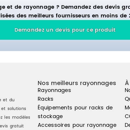
ge et de rayonnage ? Demandez des devis grat
isées des meilleurs fournisseurs en moins de 
Demandez un devis pour ce produit
Nos meilleurs rayonnages
À
Rayonnages
N
Racks
Q
e et du
Équipements pour racks de
M
et solutions
stockage
C
z les modèles
Accessoires pour rayonnage
D
evis gratuit