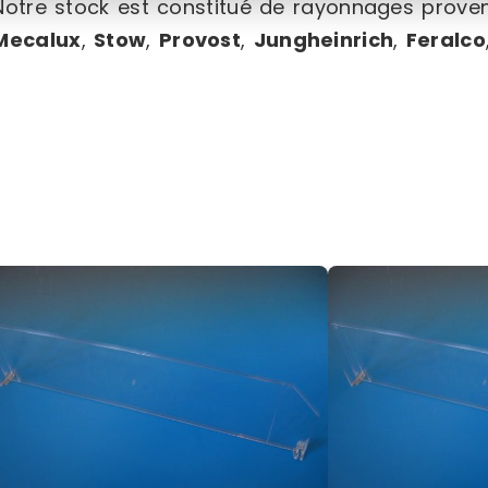
Notre stock est constitué de rayonnages proven
Mecalux
,
Stow
,
Provost
,
Jungheinrich
,
Feralco