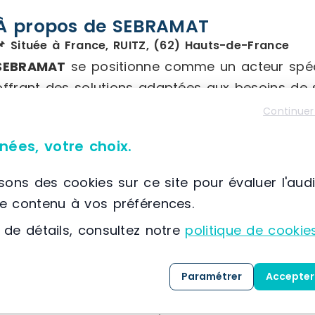
À propos de SEBRAMAT
📌 Située à France, RUITZ, (62) Hauts-de-France
SEBRAMAT
se positionne comme un acteur spéc
offrant des solutions adaptées aux besoins de s
français.
Continuer
nées, votre choix.
Nous proposons une large gamme de produits, 
reconditionnées, incluant :
isons des cookies sur ce site pour évaluer l'aud
le contenu à vos préférences.
Rayonnages à palettes
 de détails, consultez notre
politique de cookie
Rayonnages à archives
Plateformes
Cantilevers
Paramétrer
Accepter
Accessoires divers : platelages filaires, sabo