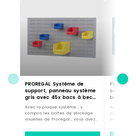
PROREGAL Système de
PROREGAL
support, panneau système
support,
gris avec 45x bacs à bec
bleu avec 45x bacs à bec
conducteurs 2.0 |
conducteu
Avec la plaque système , y
Avec la pla
Dimensions HxL 50x100cm |
Dimension
compris les boîtes de stockage
compris les
Bac à bec, boîtes de
Bac à bec
visuelles de Proregal , vous avez
visuelles de
rangement
rangemen
le partenaire parfait pour les
le partenair
systèmes de tri et de stockage à
systèmes de