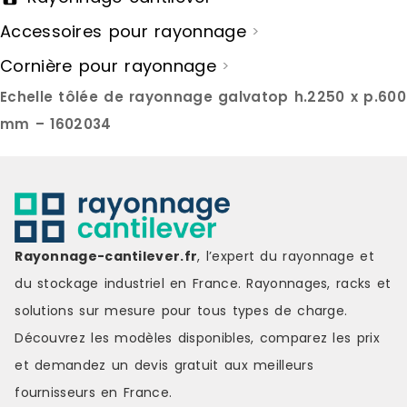
livraison : 5-7 jours ouvrés
livraison : 5
Accessoires pour rayonnage
>
Cornière pour rayonnage
>
Echelle tôlée de rayonnage galvatop h.2250 x p.600
mm – 1602034
Rayonnage-cantilever.fr
, l’expert du rayonnage et
du stockage industriel en France. Rayonnages, racks et
solutions sur mesure pour tous types de charge.
Découvrez les modèles disponibles, comparez les
prix
et demandez un
devis gratuit
aux meilleurs
fournisseurs en France.